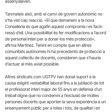
assenyalaven.
Tanmateix això, amb el canvi de govern autonòmic no
s’ha vist cap reacció. «El que demanem a la nova
Conselleria és que agafin aquest compromís i es facin
ressò d’ell. Una possibilitat és fer modificacions a l’acord
de personal interí per a donar-los més protecció»,
afirma Martínez. Tenint en compte que en altres
comunitats autònomes hi ha precedents de protecció a
aquest col·lectiu de docents, consideren que s’hauria
d’actuar al més aviat possible.
Altres sindicats com UGTPV han donat suport a la
causa exigint «estabilitat laboral fins a la jubilació de tot
el professorat interí major de 55 anys en defensa d’un
treball digne que no condemni a l’exclusió de moltes
persones docents que aporten la seva experiència a un
ensenyament públic per a totes i tots, de qualitat i en