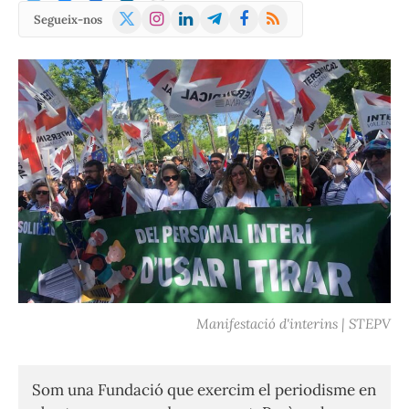
X
Instagram
LinkedIn
Telegram
Facebook
RSS
Segueix-nos
(Twitter)
Manifestació d'interins | STEPV
Som una Fundació que exercim el periodisme en