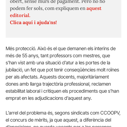
obert, sense murs de pagament. Però no ho
podem fer sols, com expliquem en
aquest
editorial.
Clica aquí i ajuda'ns!
Més protecció. Això és el que demanen els interins de
més de 55 anys, tant professors com mestres, que
s’han vist amb una situació d’atur a les portes de la
jubilació, un fet que pot tenir conseqüències molt roïnes
per als afectats. Aquests docents, majoritàriament
dones amb llarga trajectòria professional, reclamen
estabilitat laboral i critiquen els procediments que s’han
emprat en les adjudicacions d’aquest any.
L’arrel del problema és, segons sindicats com CCOOPV,
el concurs de mèrits, ja que aquest, a diferència del
d’oposicions, no guarda vacants per a les persones