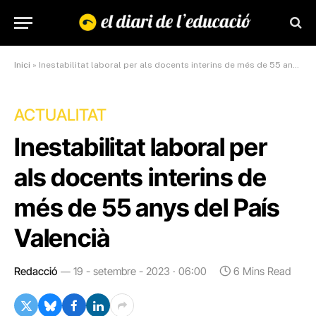
Inici
»
Inestabilitat laboral per als docents interins de més de 55 anys del País Valencià
ACTUALITAT
Inestabilitat laboral per
als docents interins de
més de 55 anys del País
Valencià
Redacció
19 - setembre - 2023 · 06:00
6 Mins Read