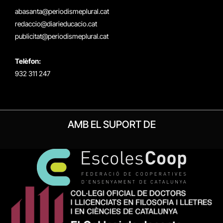
(Twitter)
abasanta@periodismeplural.cat
redaccio@diarieducacio.cat
publicitat@periodismeplural.cat
Telèfon:
932 311 247
AMB EL SUPORT DE