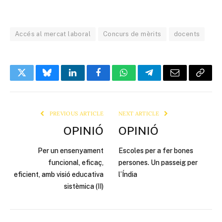
Accés al mercat laboral
Concurs de mèrits
docents
Twitter
Bluesky
LinkedIn
Facebook
WhatsApp
Telegram
Email
Copy
Link
PREVIOUS ARTICLE
NEXT ARTICLE
OPINIÓ
OPINIÓ
Per un ensenyament
Escoles per a fer bones
funcional, eficaç,
persones. Un passeig per
eficient, amb visió educativa
l’Índia
sistèmica (II)