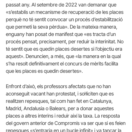
passat any. Al setembre de 2022 van demanar que
«s’establís un mecanisme de recuperació de les places
perquè no té sentit convocar un procés d’estabilització
que permeti la seva pèrdua». De la mateixa manera,
enguany han posat de manifest que «es tracta d’un
procés pensat, precisament, per reduir la interinitat. No
té sentit que es quedin places desertes si l’objectiu era
aquest». Denuncien, a més, que «la manera en la qual
s’ha resolt definitivament el concurs de mèrits facilita
que les places es quedin desertes».
Enfront d’això, els professors afectats que no han
aconseguit vacant han protestat, i sol·liciten que es
realitzen repesques, tal com han fet en Catalunya,
Madrid, Andalusia o Balears, per a donar aquestes
places a altres interins i reduir així la taxa. La resposta
del govern anterior de Compromís va ser que si es feien
repesques «s’entraria en un bucle infinit» i va tancar la