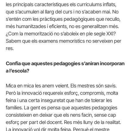
les principals característiques els currículums inflats,
que s’acumulen al llarg del curs i no s’acaben mai. No
s’entén com les pràctiques pedagògiques que recullo,
més humanitzades i eficients, no es generalitzen més.
¿Com la memorització no s’aboleix en ple segle XXI?
Sabem que els examens memorístics no serveixen per
res.
Confia que aquestes pedagogies s’aniran incorporan
a l’escola?
Mica en mica les anem veient. Els mestres són savis.
Però la innovació requereix esforç, compromís, molta
feina i una certa inseguretat que han de tolerar les
famílies. La gent es pensa que aquestes pedagogies
consisteixen en deixar que els nens facin, sense cap
esforç per part del docent. Res més lluny de la realitat.
La innovació vol dir molta feina. Perquè el mestre