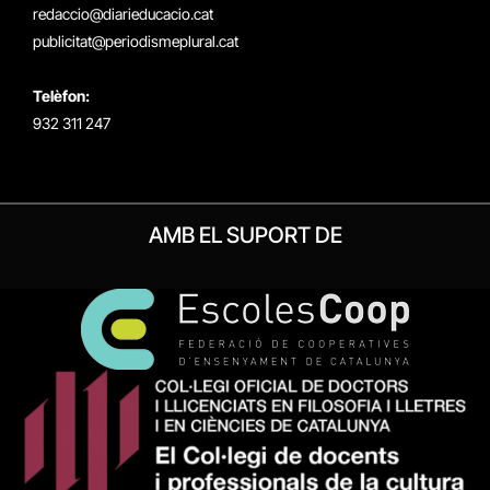
redaccio@diarieducacio.cat
publicitat@periodismeplural.cat
Telèfon:
932 311 247
AMB EL SUPORT DE