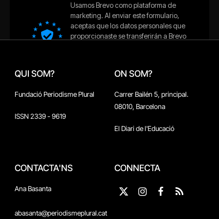
QUI SOM?
ON SOM?
Fundació Periodisme Plural
Carrer Bailén 5, principal.
08010, Barcelona
ISSN 2339 - 9619
El Diari de l'Educació
CONTACTA'NS
CONNECTA
Ana Basanta
X
Instagram
Facebook
RSS
(Twitter)
abasanta@periodismeplural.cat