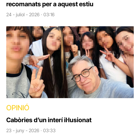
recomanats per a aquest estiu
24 - juliol - 2026 · 03:16
OPINIÓ
Cabòries d’un interí il·lusionat
23 - juny - 2026 · 03:33