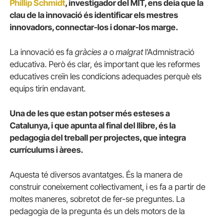
Phillip Schmidt
, investigador del MIT, ens deia que la
clau de la innovació és identificar els mestres
innovadors, connectar-los i donar-los marge.
La innovació es fa
gràcies a
o
malgrat
l’Admnistració
educativa. Però és clar, és important que les reformes
educatives creïn les condicions adequades perquè els
equips tirin endavant.
Una de les que estan potser més esteses a
Catalunya, i que apunta al final del llibre, és la
pedagogia del treball per projectes, que integra
currículums i àrees.
Aquesta té diversos avantatges. És la manera de
construir coneixement col·lectivament, i es fa a partir de
moltes maneres, sobretot de fer-se preguntes. La
pedagogia de la pregunta és un dels motors de la