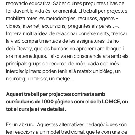
renovació educativa. Saber quines preguntes t’has de
fer davant la vida és fonamental. El treball per projectes
mobilitza totes les metodologies, recursos, agents –
vídeos, internet, excursions, preguntes als pares…–.
Impera molt la idea de relacionar coneixements, trencar
la visió compartimentada de les assignatures. Ja ho
deia Dewey, que els humans no aprenem ara llengua i
ara matemàtiques. I això va en consonància ara amb els
principals grups de recerca del món, cada cop més
interdisciplinars: poden tenir allà mateix un biòleg, un
neuròleg, un filòsof, un metge…
Aquest treball per projectes contrasta amb
currículums de 1000 pàgines com el de la LOMCE, on
tot el curs ja et ve detallat.
És un absurd. Aquestes alternatives pedagògiques són
les reaccions a un model tradicional, que té com una de