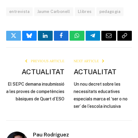
entrevista
Jaume Carbonell
Llibres
pedagogia
Twitter
Bluesky
LinkedIn
Facebook
WhatsApp
Telegram
Email
Copy
Link
PREVIOUS ARTICLE
NEXT ARTICLE
ACTUALITAT
ACTUALITAT
El SEPC demana insubmissió
Un nou decret sobre les
a les proves de competències
necessitats educatives
bàsiques de Quart d’ESO
especials marca el ‘ser o no
ser’ de l’escola inclusiva
Pau Rodríguez