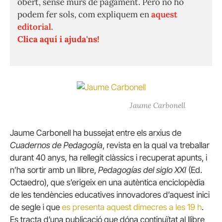
obert, sense murs de pagament. Però no ho
podem fer sols, com expliquem en
aquest
editorial.
Clica aquí i ajuda'ns!
Jaume Carbonell
Jaume Carbonell ha bussejat entre els arxius de
Cuadernos de Pedagogía
, revista en la qual va treballar
durant 40 anys, ha rellegit clàssics i recuperat apunts, i
n’ha sortir amb un llibre,
Pedagogías del siglo XXI
(Ed.
Octaedro), que s’erigeix en una autèntica enciclopèdia
de les tendències educatives innovadores d’aquest inici
de segle i que
es presenta aquest dimecres a les 19 h
.
Es tracta d’una publicació que dóna continuïtat al llibre