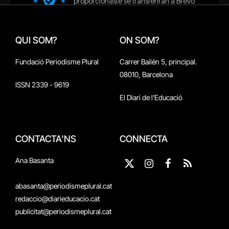
QUI SOM?
ON SOM?
Fundació Periodisme Plural
Carrer Bailén 5, principal.
08010, Barcelona
ISSN 2339 - 9619
El Diari de l'Educació
CONTACTA'NS
CONNECTA
Ana Basanta
X
Instagram
Facebook
RSS
(Twitter)
abasanta@periodismeplural.cat
redaccio@diarieducacio.cat
publicitat@periodismeplural.cat