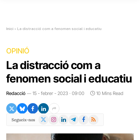
Inici
»
La distracció com a fenomen social i educatiu
OPINIÓ
La distracció com a
fenomen social i educatiu
Redacció
15 - febrer - 2023 · 09:00
10 Mins Read
X
Instagram
LinkedIn
Telegram
Facebook
RSS
Segueix-nos
(Twitter)