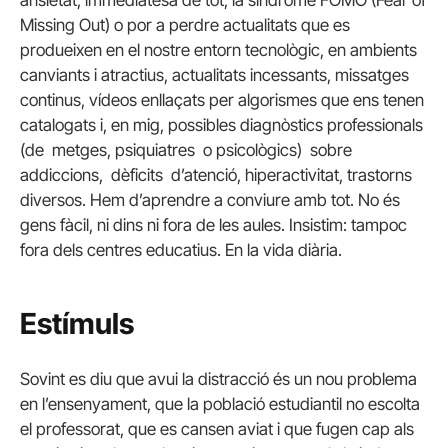
ansietat, immediatesa de tot, la síndrome FOMO (Fear of
Missing Out) o por a perdre actualitats que es
produeixen en el nostre entorn tecnològic, en ambients
canviants i atractius, actualitats incessants, missatges
continus, vídeos enllaçats per algorismes que ens tenen
catalogats i, en mig, possibles diagnòstics professionals
(de metges, psiquiatres o psicològics) sobre
addiccions, dèficits d’atenció, hiperactivitat, trastorns
diversos. Hem d’aprendre a conviure amb tot. No és
gens fàcil, ni dins ni fora de les aules. Insistim: tampoc
fora dels centres educatius. En la vida diària.
Estímuls
Sovint es diu que avui la distracció és un nou problema
en l’ensenyament, que la població estudiantil no escolta
el professorat, que es cansen aviat i que fugen cap als