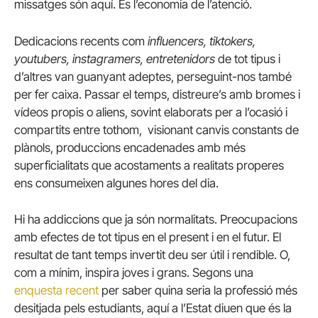
missatges són aquí. És l’economia de l’atenció.
Dedicacions recents com
influencers, tiktokers,
youtubers, instagramers, entretenidors
de tot tipus i
d’altres van guanyant adeptes, perseguint-nos també
per fer caixa. Passar el temps, distreure’s amb bromes i
vídeos propis o aliens, sovint elaborats per a l’ocasió i
compartits entre tothom, visionant canvis constants de
plànols, produccions encadenades amb més
superficialitats que acostaments a realitats properes
ens consumeixen algunes hores del dia.
Hi ha addiccions que ja són normalitats. Preocupacions
amb efectes de tot tipus en el present i en el futur. El
resultat de tant temps invertit deu ser útil i rendible. O,
com a mínim, inspira joves i grans. Segons una
enquesta recent
per saber quina seria la professió més
desitjada pels estudiants, aquí a l’Estat diuen que és la