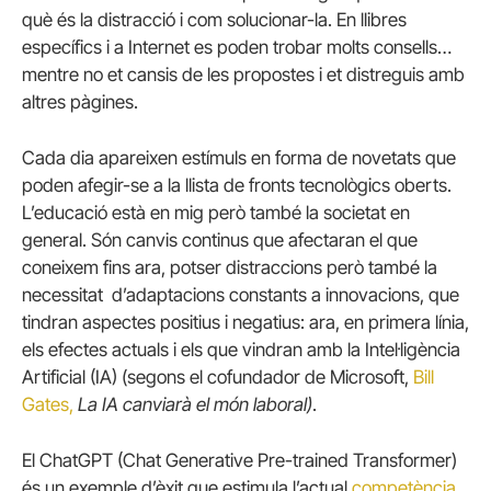
què és la distracció i com solucionar-la. En llibres
específics i a Internet es poden trobar molts consells…
mentre no et cansis de les propostes i et distreguis amb
altres pàgines.
Cada dia apareixen estímuls en forma de novetats que
poden afegir-se a la llista de fronts tecnològics oberts.
L’educació està en mig però també la societat en
general. Són canvis continus que afectaran el que
coneixem fins ara, potser distraccions però també la
necessitat d’adaptacions constants a innovacions, que
tindran aspectes positius i negatius: ara, en primera línia,
els efectes actuals i els que vindran amb la Intel·ligència
Artificial (IA) (segons el cofundador de Microsoft,
Bill
Gates,
La IA canviarà el món laboral)
.
El ChatGPT (Chat Generative Pre-trained Transformer)
és un exemple d’èxit que estimula l’actual
competència