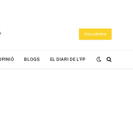
COL·LABORA
OPINIÓ
BLOGS
EL DIARI DE L’FP