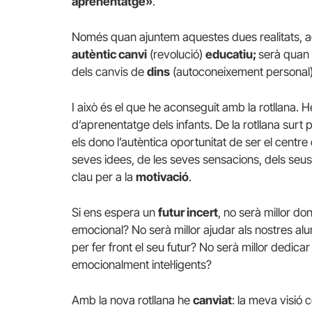
aprenentatge»
.
Només quan ajuntem aquestes dues realitats, a
autèntic canvi
(revolució)
educatiu;
serà quan 
dels canvis de
dins
(autoconeixement personal)
I això és el que he aconseguit amb la rotllana. He 
d’aprenentatge dels infants. De la rotllana surt 
els dono l’autèntica oportunitat de ser el centr
seves idees, de les seves sensacions, dels seus 
clau per a la
motivació
.
Si ens espera un
futur incert
, no serà millor do
emocional? No serà millor ajudar als nostres al
per fer front el seu futur? No serà millor dedi
emocionalment intel·ligents?
Amb la nova rotllana he
canviat
: la meva visió