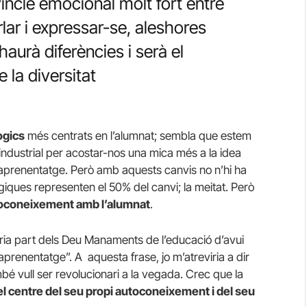
vincle emocional molt fort entre
ar i expressar-se, aleshores
 haurà diferències i serà el
la diversitat
ògics
més centrats en l’alumnat; sembla que estem
ndustrial per acostar-nos una mica més a la idea
i aprenentatge. Però amb aquests canvis no n’hi ha
iques representen el 50% del canvi; la meitat. Però
oconeixement amb l’alumnat
.
aria part dels Deu Manaments de l’educació d’avui
aprenentatge”. A aquesta frase, jo m’atreviria a dir
ambé vull ser revolucionari a la vegada. Crec que la
el centre del seu propi autoconeixement i del seu