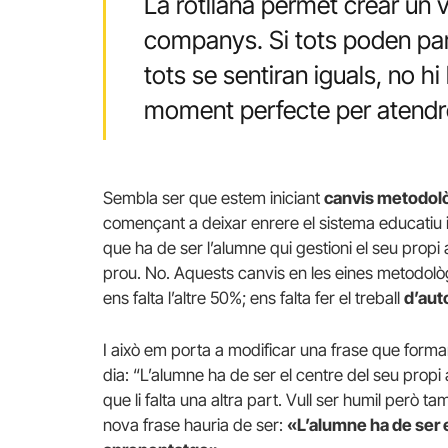
La rotllana permet crear un 
companys. Si tots poden parl
tots se sentiran iguals, no hi
moment perfecte per atendre 
Sembla ser que estem iniciant
canvis metodol
començant a deixar enrere el sistema educatiu i
que ha de ser l’alumne qui gestioni el seu prop
prou. No. Aquests canvis en les eines metodològ
ens falta l’altre 50%; ens falta fer el treball
d’aut
I això em porta a modificar una frase que form
dia: “L’alumne ha de ser el centre del seu propi 
que li falta una altra part. Vull ser humil però t
nova frase hauria de ser:
«L’alumne ha de ser 