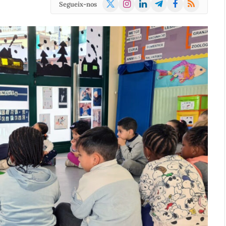
X
Instagram
LinkedIn
Telegram
Facebook
RSS
Segueix-nos
(Twitter)