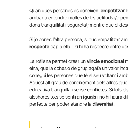
Quan dues persones es coneixen,
empatitzar
l
arribar a entendre moltes de les actituds i/o p
dona tranquil·litat i seguretat; mentre que el des
Si jo conec l’altra persona, si puc empatitzar am
respecte
cap a ella. I si hi ha respecte entre d
La rotllana permet crear un
vincle emocional
m
eina, que la cohesió de grup agafa un valor inc
conegui les persones que té el seu voltant i amb
Aquest alt grau de coneixement dels altres ajud
educativa tranquil·la i sense conflictes. Si tots 
aleshores tots se sentiran
iguals
i no hi haurà d
perfecte per poder atendre la
diversitat
.