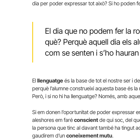
dia per poder expressar tot això? Si ho poden fer
El dia que no podem fer la ro
què? Perquè aquell dia els 
com se senten i s’ho hauran
El
llenguatge
és la base de tot el nostre ser i de 
perquè l’alumne construeixi aquesta base és la 
Però, i si no hi ha llenguatge? Només, amb aque
Si em donen l’oportunitat de poder expressar en
aleshores em faré
conscient
de qui soc, del q
la persona que tinc al davant també ha tingut aq
gaudirem d’un
coneixement mutu
.