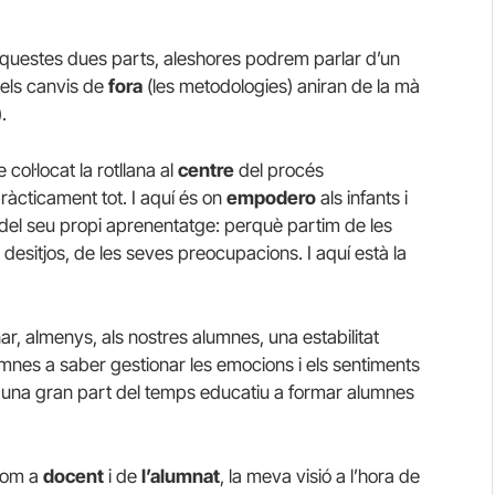
questes dues parts, aleshores podrem parlar d’un
els canvis de
fora
(les metodologies) aniran de la mà
.
col·locat la rotllana al
centre
del procés
pràcticament tot. I aquí és on
empodero
als infants i
e del seu propi aprenentatge: perquè partim de les
desitjos, de les seves preocupacions. I aquí està la
nar, almenys, als nostres alumnes, una estabilitat
umnes a saber gestionar les emocions i els sentiments
car una gran part del temps educatiu a formar alumnes
 com a
docent
i de
l’alumnat
, la meva visió a l’hora de