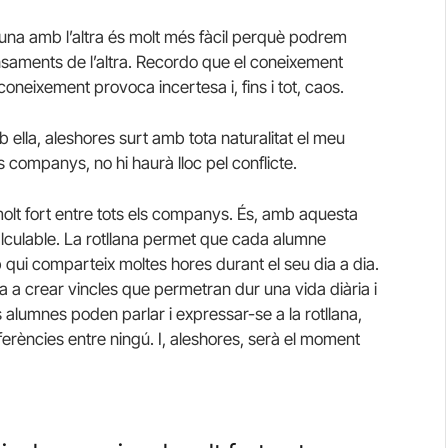
’una amb l’altra és molt més fàcil perquè podrem
ensaments de l’altra. Recordo que el coneixement
coneixement provoca incertesa i, fins i tot, caos.
b ella, aleshores surt amb tota naturalitat el meu
os companys, no hi haurà lloc pel conflicte.
olt fort entre tots els companys. És, amb aquesta
alculable. La rotllana permet que cada alumne
 qui comparteix moltes hores durant el seu dia a dia.
a a crear vincles que permetran dur una vida diària i
els alumnes poden parlar i expressar-se a la rotllana,
iferències entre ningú. I, aleshores, serà el moment