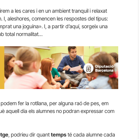
em a les cares i en un ambient tranquil i relaxat
 I, aleshores, comencen les respostes del tipus:
prat una joguina». I, a partir d’aquí, sorgeix una
mb total normalitat…
 podem fer la rotllana, per alguna raó de pes, em
rquè aquell dia els alumnes no podran expressar com
otge
, podríeu dir quant
temps
té cada alumne cada