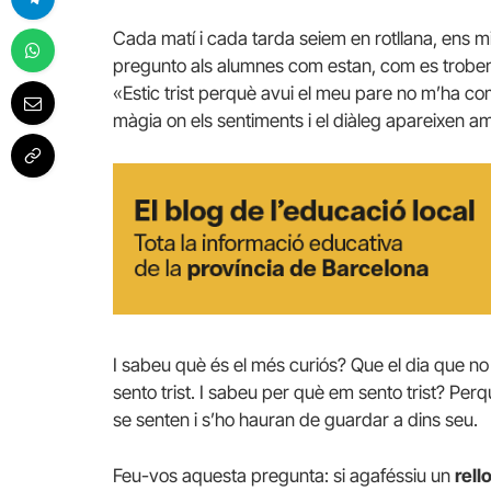
Cada matí i cada tarda seiem en rotllana, ens mir
pregunto als alumnes com estan, com es troben.
«Estic trist perquè avui el meu pare no m’ha com
màgia on els sentiments i el diàleg apareixen a
I sabeu què és el més curiós? Que el dia que no
sento trist. I sabeu per què em sento trist? Pe
se senten i s’ho hauran de guardar a dins seu.
Feu-vos aquesta pregunta: si agaféssiu un
rell