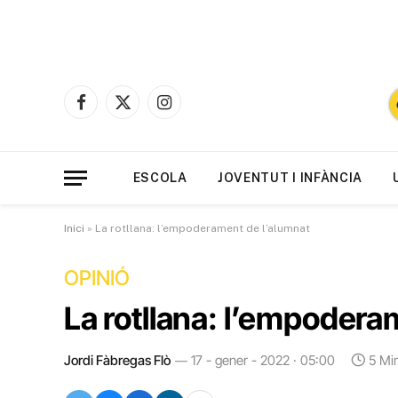
Facebook
X
Instagram
(Twitter)
ESCOLA
JOVENTUT I INFÀNCIA
Inici
»
La rotllana: l’empoderament de l’alumnat
OPINIÓ
La rotllana: l’empodera
Jordi Fàbregas Flò
17 - gener - 2022 · 05:00
5 Mi