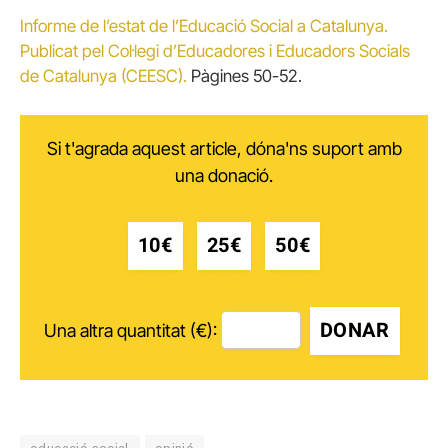
Informe de l’estat de l’Educació Social a Catalunya.
Publicat pel Col·legi d’Educadores i Educadors Socials
de Catalunya (CEESC).
Pàgines 50-52.
Si t'agrada aquest article, dóna'ns suport amb
una donació.
10€
25€
50€
DONAR
Una altra quantitat (€):