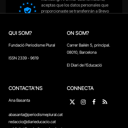
QUI SOM?
ON SOM?
Fundació Periodisme Plural
Carrer Bailén 5, principal.
08010, Barcelona
ISSN 2339 - 9619
El Diari de l'Educació
CONTACTA'NS
CONNECTA
Ana Basanta
X
Instagram
Facebook
RSS
(Twitter)
abasanta@periodismeplural.cat
redaccio@diarieducacio.cat