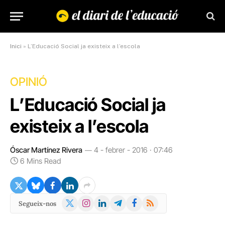
Inici
»
L’Educació Social ja existeix a l’escola
OPINIÓ
L’Educació Social ja
existeix a l’escola
Óscar Martínez Rivera
4 - febrer - 2016 · 07:46
6 Mins Read
X
Instagram
LinkedIn
Telegram
Facebook
RSS
Segueix-nos
(Twitter)