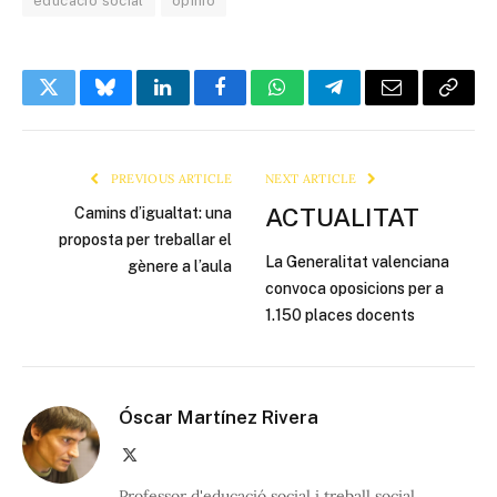
educació social
opinió
Twitter
Bluesky
LinkedIn
Facebook
WhatsApp
Telegram
Email
Copy
Link
PREVIOUS ARTICLE
NEXT ARTICLE
ACTUALITAT
Camins d’igualtat: una
proposta per treballar el
La Generalitat valenciana
gènere a l’aula
convoca oposicions per a
1.150 places docents
Óscar Martínez Rivera
X
(Twitter)
Professor d'educació social i treball social