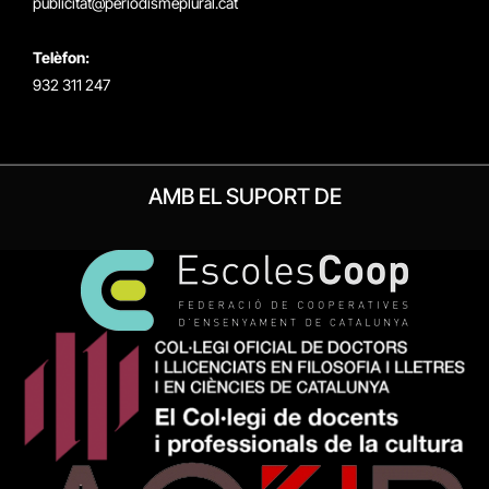
publicitat@periodismeplural.cat
Telèfon:
932 311 247
AMB EL SUPORT DE