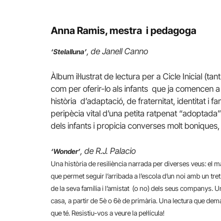
Anna Ramis, mestra i pedagoga
, de Janell Canno
‘Stelalluna’
Àlbum il·lustrat de lectura per a Cicle Inicial (ta
com per oferir-lo als infants que ja comencen a
història d’adaptació, de fraternitat, identitat i f
peripècia vital d’una petita ratpenat “adoptada
dels infants i propicia converses molt boniques
, de R.J. Palacio
‘Wonder’
Una història de resiliència narrada per diverses veus: el
que permet seguir l’arribada a l’escola d’un noi amb un tret
de la seva família i l’amistat (o no) dels seus companys. Un 
casa, a partir de 5è o 6è de primària. Una lectura que deman
que té. Resistiu-vos a veure la pel·lícula!