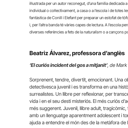
il·lustrada per un autor reconegut, d’una família dedicada a la
individual o col·lectivament, a casa o a l’escola i de tote
fantàstica de Conill i Elefant per preparar un estofat de tò
i, per l’altra banda té vàries capes de lectura. A l’escola per
diverses referències a fets de la
naturalism
o a cançons po
Beatriz Álvarez, professora d’anglès
‘El curiós incident del gos a mitjanit’
, de Mar
Sorprenent, tendre, divertit, emocionant. Una 
detectivesca juvenil i es transforma en una his
surrealistes. Un llibre per reflexionar, per transcen
vida i en el seu destí misteriós. El més curiós d’aq
més suggerent. Juvenil, llibre adult, tragicòmic, 
amb un llenguatge aparentment adolescent i tor
ajuda a entendre el món des de la metàfora de 