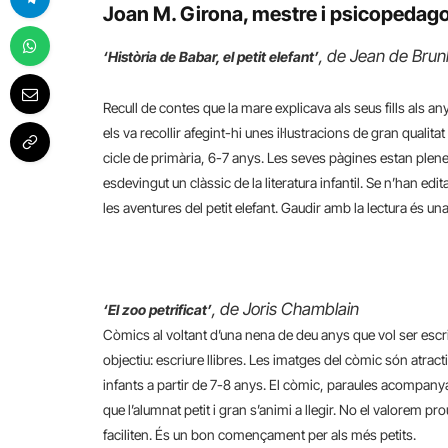
Joan M. Girona, mestre i psicopedag
, de Jean de Brun
‘Història de Babar, el petit elefant’
Recull de contes que la mare explicava als seus fills als an
els va recollir afegint-hi unes il·lustracions de gran qualitat
cicle de primària, 6-7 anys. Les seves pàgines estan plene
esdevingut un clàssic de la literatura infantil. Se n’han e
les aventures del petit elefant. Gaudir amb la lectura és u
, de Joris Chamblain
‘El zoo petrificat’
Còmics al voltant d’una nena de deu anys que vol ser escrip
objectiu: escriure llibres. Les imatges del còmic són atracti
infants a partir de 7-8 anys. El còmic, paraules acompany
que l’alumnat petit i gran s’animi a llegir. No el valorem pr
faciliten. És un bon començament per als més petits.