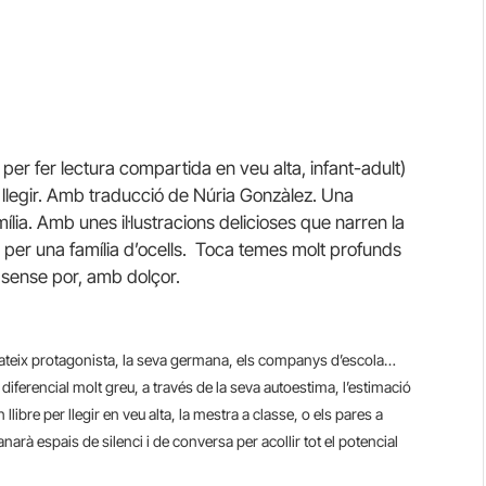
nt per fer lectura compartida en veu alta, infant-adult)
 llegir. Amb traducció de Núria Gonzàlez. Una
amília. Amb unes il·lustracions delicioses que narren la
” per una família d’ocells. Toca temes molt profunds
, sense por, amb dolçor.
 mateix protagonista, la seva germana, els companys d’escola…
 diferencial molt greu, a través de la seva autoestima, l’estimació
llibre per llegir en veu alta, la mestra a classe, o els pares a
arà espais de silenci i de conversa per acollir tot el potencial