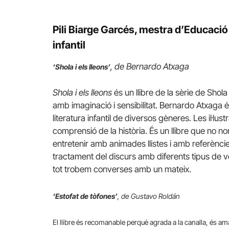
Pili Biarge Garcés, mestra d’Educació 
infantil
, de Bernardo Atxaga
‘Shola i els lleons’
Shola i els lleons
és un llibre de la sèrie de Sho
amb imaginació i sensibilitat. Bernardo Atxaga
literatura infantil de diversos gèneres. Les il·lu
comprensió de la història. És un llibre que no n
entretenir amb animades llistes i amb referències 
tractament del discurs amb diferents tipus de veus
tot trobem converses amb un mateix.
‘Estofat de tòfones’
, de Gustavo Roldán
El ll
ibre és recomanable perquè agrada a la canalla, és amab