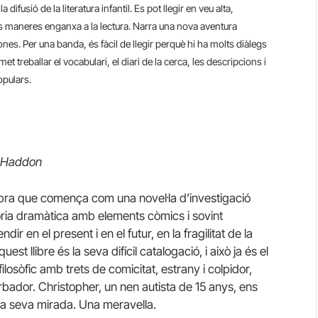
 difusió de la literatura infantil. Es pot llegir en veu alta,
s les maneres enganxa a la lectura. Narra una nova aventura
fones. Per una banda, és fàcil de llegir perquè hi ha molts diàlegs
met treballar el vocabulari, el diari de la cerca, les descripcions i
pulars.
k Haddon
obra que comença com una novel·la d’investigació
tòria dramàtica amb elements còmics i sovint
dir en el present i en el futur, en la fragilitat de la
uest llibre és la seva difícil catalogació, i això ja és el
filosòfic amb trets de comicitat, estrany i colpidor,
bador. Christopher, un nen autista de 15 anys, ens
la seva mirada. Una meravella.