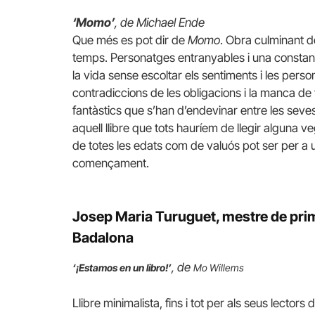
‘Momo’
, de Michael Ende
Que més es pot dir de
Momo
. Obra culminant de
temps. Personatges entranyables i una constant 
la vida sense escoltar els sentiments i les perso
contradiccions de les obligacions i la manca de
fantàstics que s’han d’endevinar entre les sev
aquell llibre que tots hauríem de llegir alguna v
de totes les edats com de valuós pot ser per a u
començament.
Josep Maria Turuguet, mestre de primà
Badalona
, de
‘¡Estamos en un libro!’
Mo Willems
Llibre minimalista, fins i tot per als seus lector