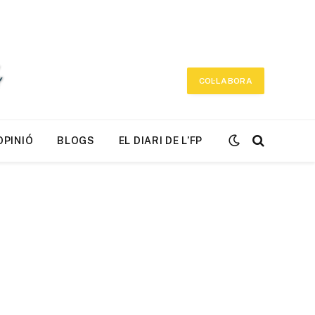
COL·LABORA
OPINIÓ
BLOGS
EL DIARI DE L’FP