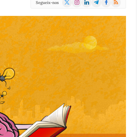
X
Instagram
LinkedIn
Telegram
Facebook
RSS
Segueix-nos
(Twitter)