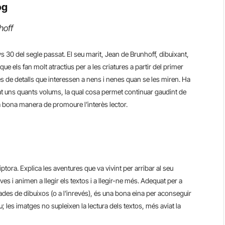
og
hoff
ys 30 del segle passat. El seu marit, Jean de Brunhoff, dibuixant,
 que els fan molt atractius per a les criatures a partir del primer
s de detalls que interessen a nens i nenes quan se les miren. Ha
ditat uns quants volums, la qual cosa permet continuar gaudint de
na bona manera de promoure l’interès lector.
tora. Explica les aventures que va vivint per arribar al seu
ves i animen a llegir els textos i a llegir-ne més. Adequat per a
ades de dibuixos (o a l’inrevés), és una bona eina per aconseguir
ou; les imatges no supleixen la lectura dels textos, més aviat la