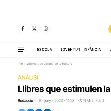
Facebook
X
Instagram
(Twitter)
ESCOLA
JOVENTUT I INFÀNCIA
Inici
»
Llibres que estimulen la lectura
ANÀLISI
Llibres que estimulen la
Redacció
6 - juny - 2023 · 14:10
11 Mins Read