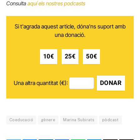
Consulta
aquí els nostres podcasts
Si t'agrada aquest article, dóna'ns suport amb
una donació.
10€
25€
50€
DONAR
Una altra quantitat (€):
Coeducació
gènere
Marina Subirats
pòdcast