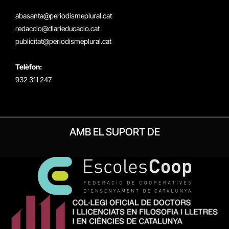
(Twitter)
abasanta@periodismeplural.cat
redaccio@diarieducacio.cat
publicitat@periodismeplural.cat
Telèfon:
932 311 247
AMB EL SUPORT DE