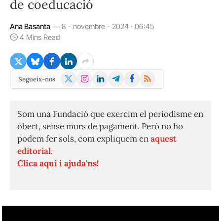
de coeducació
Ana Basanta
8 - novembre - 2024 · 06:45
4 Mins Read
X
Instagram
LinkedIn
Telegram
Facebook
RSS
Segueix-nos
(Twitter)
Som una Fundació que exercim el periodisme en
obert, sense murs de pagament. Però no ho
podem fer sols, com expliquem en
aquest
editorial.
Clica aquí i ajuda'ns!