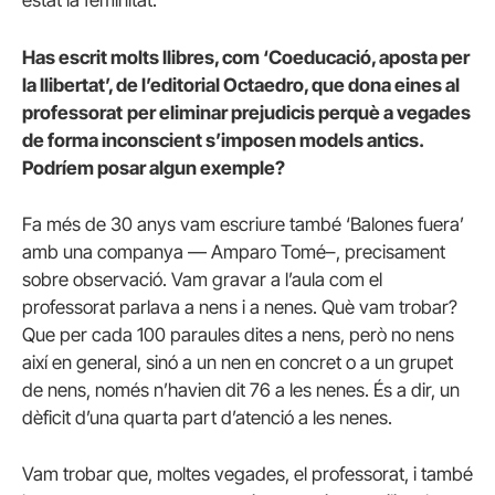
estat la feminitat.
Has escrit molts llibres, com ‘Coeducació, aposta per
la llibertat’, de l’editorial Octaedro, que dona eines al
professorat
per eliminar prejudicis perquè a vegades
de forma inconscient s’imposen models antics.
Podríem posar algun exemple?
Fa més de 30 anys vam escriure també ‘Balones fuera’
amb una companya — Amparo Tomé–, precisament
sobre observació. Vam gravar a l’aula com el
professorat parlava a nens i a nenes. Què vam trobar?
Que per cada 100 paraules dites a nens, però no nens
així en general, sinó a un nen en concret o a un grupet
de nens, només n’havien dit 76 a les nenes. És a dir, un
dèficit d’una quarta part d’atenció a les nenes.
Vam trobar que, moltes vegades, el professorat, i també