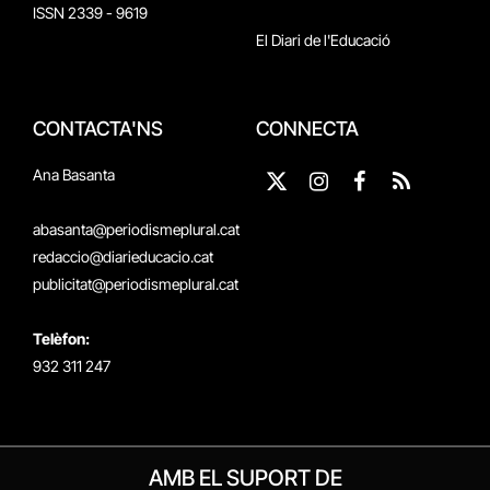
ISSN 2339 - 9619
El Diari de l'Educació
CONTACTA'NS
CONNECTA
Ana Basanta
X
Instagram
Facebook
RSS
(Twitter)
abasanta@periodismeplural.cat
redaccio@diarieducacio.cat
publicitat@periodismeplural.cat
Telèfon:
932 311 247
AMB EL SUPORT DE