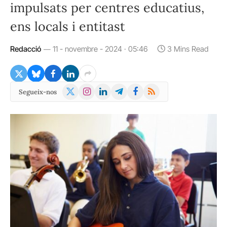
impulsats per centres educatius,
ens locals i entitast
Redacció
11 - novembre - 2024 · 05:46
3 Mins Read
X
Instagram
LinkedIn
Telegram
Facebook
RSS
Segueix-nos
(Twitter)