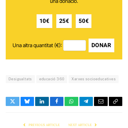
una donació.
10€
25€
50€
DONAR
Una altra quantitat (€):
Desigualtats
educació 360
Xarxes socioeducatives
Twitter
Bluesky
LinkedIn
Facebook
WhatsApp
Telegram
Email
Copy
Link
PREVIOUS ARTICLE
NEXT ARTICLE