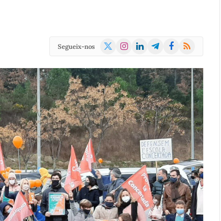
X
Instagram
LinkedIn
Telegram
Facebook
RSS
Segueix-nos
(Twitter)