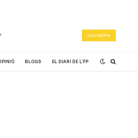
COL·LABORA
OPINIÓ
BLOGS
EL DIARI DE L’FP