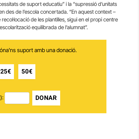
cessitats de suport educatiu” i la “supressió d’unitats
xen des de l’escola concertada. “En aquest context –
recol·locació de les plantilles, sigui en el propi centre
l’escolarització equilibrada de l’alumnat”.
 dóna'ns suport amb una donació.
25€
50€
DONAR
):