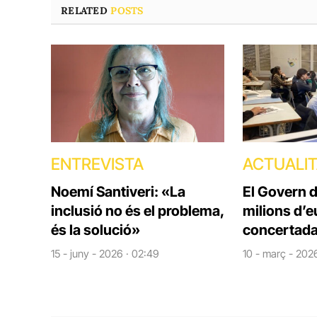
RELATED
POSTS
ENTREVISTA
ACTUALI
Noemí Santiveri: «La
El Govern 
inclusió no és el problema,
milions d’e
és la solució»
concertada
15 - juny - 2026 · 02:49
10 - març - 2026