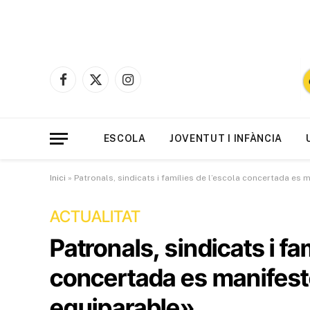
Facebook
X
Instagram
(Twitter)
ESCOLA
JOVENTUT I INFÀNCIA
Inici
»
Patronals, sindicats i famílies de l’escola concertada es m
ACTUALITAT
Patronals, sindicats i fa
concertada es manifeste
equiparable»