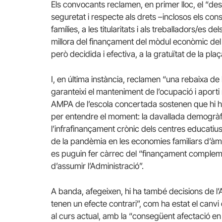
Els convocants reclamen, en primer lloc, el “des
seguretat i respecte als drets –inclosos els con
famílies, a les titularitats i als treballadors/es
millora del finançament del mòdul econòmic del
però decidida i efectiva, a la gratuïtat de la plaç
I, en última instància, reclamen “una rebaixa de 
garanteixi el manteniment de l’ocupació i aporti mil
AMPA de l’escola concertada sostenen que hi h
per entendre el moment: la davallada demogràf
l’infrafinançament crònic dels centres educatiu
de la pandèmia en les economies familiars d’àmpl
es puguin fer càrrec del “finançament compleme
d’assumir l’Administració”.
A banda, afegeixen, hi ha també decisions de l
tenen un efecte contrari”, com ha estat el canvi 
al curs actual, amb la “consegüent afectació en l