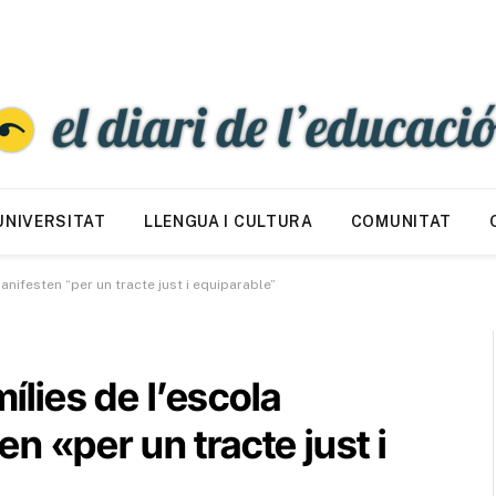
UNIVERSITAT
LLENGUA I CULTURA
COMUNITAT
anifesten “per un tracte just i equiparable”
mílies de l’escola
n «per un tracte just i