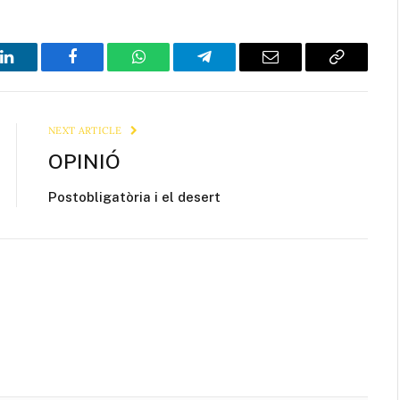
LinkedIn
Facebook
WhatsApp
Telegram
Email
Copy
Link
NEXT ARTICLE
OPINIÓ
Postobligatòria i el desert