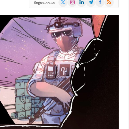
X
Instagram
LinkedIn
Telegram
Facebook
RSS
Segueix-nos
(Twitter)