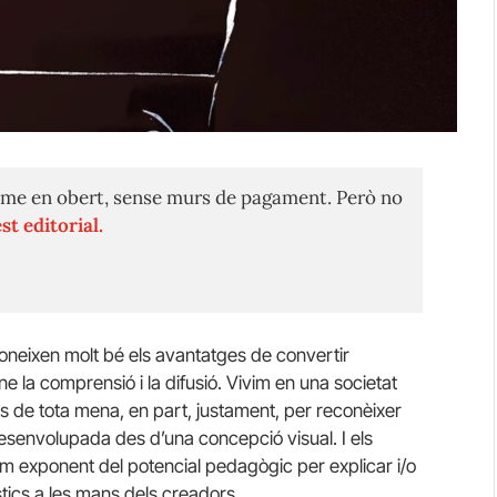
me en obert, sense murs de pagament. Però no
st editorial.
oneixen molt bé els avantatges de convertir
e la comprensió i la difusió. Vivim en una societat
de tota mena, en part, justament, per reconèixer
senvolupada des d’una concepció visual. I els
màxim exponent del potencial pedagògic per explicar i/o
stics a les mans dels creadors.