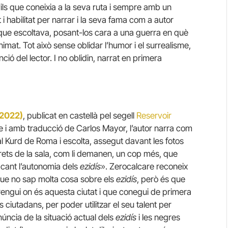
ivils que coneixia a la seva ruta i sempre amb un
t i habilitat per narrar i la seva fama com a autor
 que escoltava, posant-los cara a una guerra en què
imat. Tot això sense oblidar l’humor i el surrealisme,
ió del lector. I no oblidin, narrat en primera
(2022)
, publicat en castellà pel segell
Reservoir
 i amb traducció de Carlos Mayor, l’autor narra com
ral Kurd de Roma i escolta, assegut davant les fotos
arets de la sala, com li demanen, un cop més, que
acant l’autonomia dels
ezidís
». Zerocalcare reconeix
 que no sap molta cosa sobre els
ezidís
, però és que
aprengui on és aquesta ciutat i que conegui de primera
s ciutadans, per poder utilitzar el seu talent per
núncia de la situació actual dels
ezidís
i les negres