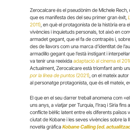
Zerocalcare és el pseudònim de Michele Rech, un a
que es manifesta des del seu primer gran èxit,
2011)
, en què el protagonista de la història era e
vivències i inquietuds personals, tot això en co
armadet gegant, que el fa de contrapès i, sobret
des de llavors com una marca d’identitat de l’au
armadillo gegant que l’està instigant i interpel·
va tenir una reeixida
adaptació al cinema el 2018
Actualment, Zerocalcare està triomfant amb una
por la línea de puntos
(2021)
, on el mateix autor 
al personatge protagonista, que és ell mateix, 
El que en el seu darrer treball anomena com «el
uns anys, a viatjar per Turquia, l’Iraq i Síria fin
conflicte bèl·lic latent entre els diferents països
ciutat de Kobane i les seves vivències sobre la ll
novel·la gràfica
Kobane Calling (ed. actualitza