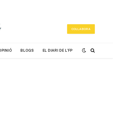
COL·LABORA
OPINIÓ
BLOGS
EL DIARI DE L’FP