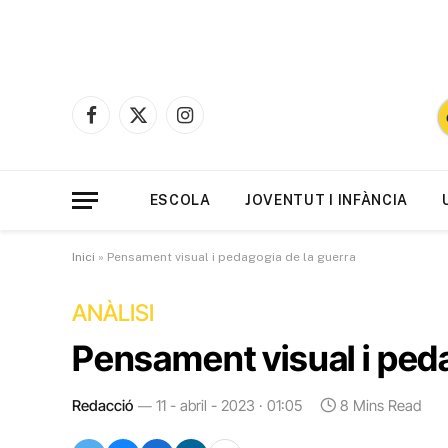
Facebook
X
Instagram
(Twitter)
ESCOLA
JOVENTUT I INFÀNCIA
Inici
»
Pensament visual i pedagogia de la guerra
ANÀLISI
Pensament visual i peda
Redacció
11 - abril - 2023 · 01:05
8 Mins Read