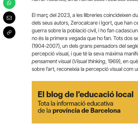
El març del 2023, a les llibreries coincideixen
dels seus autors, Zerocalcare i Igort, que han ced
guerra sobre la població civil, i ho fan cadascu
no és la primera vegada que ho fan. Tots dos 
(1904-2007), un dels grans pensadors del segle X
percepció visual, i que té la seva màxima manife
pensament visual
(
Visual thinking
, 1969), en qu
sobre l’art, reconeixia la percepció visual com un