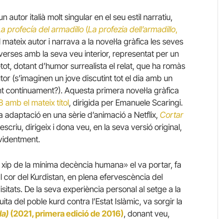
utor italià molt singular en el seu estil narratiu,
La profecía del armadillo
(
La profezia dell’armadillo
,
l mateix autor i narrava a la novel·la gràfica les seves
nverses amb la seva veu interior, representat per un
ot, dotant d’humor surrealista el relat, que ha romàs
tor (s’imaginen un jove discutint tot el dia amb un
lant contínuament?). Aquesta primera novel·la gràfica
 amb el mateix títol
, dirigida per Emanuele Scaringi.
 adaptació en una sèrie d’animació a Netflix,
Cortar
escriu, dirigeix i dona veu, en la seva versió original,
evidentment.
 xip de la mínima decència humana» el va portar, fa
s al cor del Kurdistan, en plena efervescència del
 visitats. De la seva experiència personal al setge a la
uita del poble kurd contra l’Estat Islàmic, va sorgir la
da)
(2021, primera edició de 2016)
, donant veu,