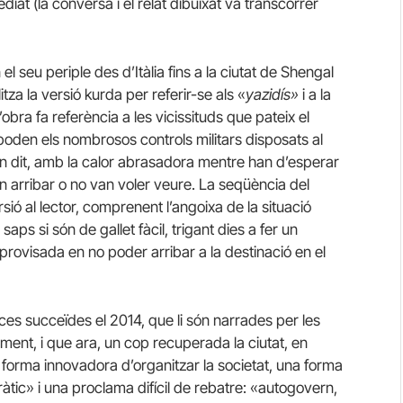
at (la conversa i el relat dibuixat va transcórrer
l seu periple des d’Itàlia fins a la ciutat de Shengal
litza la versió kurda per referir-se als «
yazidís»
i a la
l’obra fa referència a les vicissituds que pateix el
poden els nombrosos controls militars disposats al
ben dit, amb la calor abrasadora mentre han d’esperar
 arribar o no van voler veure. La seqüència del
ió al lector, comprenent l’angoixa de la situació
s si són de gallet fàcil, trigant dies a fer un
provisada en no poder arribar a la destinació en el
ces succeïdes el 2014, que li són narrades per les
ent, i que ara, un cop recuperada la ciutat, en
a forma innovadora d’organitzar la societat, una forma
ic» i una proclama difícil de rebatre: «autogovern,