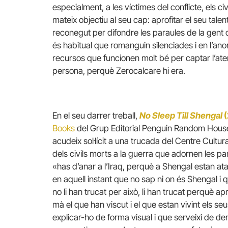
especialment, a les víctimes del conflicte, els c
mateix objectiu al seu cap: aprofitar el seu talen
reconegut per difondre les paraules de la gent
és habitual que romanguin silenciades i en l’anon
recursos que funcionen molt bé per captar l’atenc
persona, perquè Zerocalcare hi era.
En el seu darrer treball,
No Sleep Till Shengal
Books
del Grup Editorial Penguin Random House
acudeix sol·lícit a una trucada del Centre Cultu
dels civils morts a la guerra que adornen les p
«has d’anar a l’Iraq, perquè a Shengal estan at
en aquell instant que no sap ni on és Shengal i
no li han trucat per això, li han trucat perquè 
mà el que han viscut i el que estan vivint els seu
explicar-ho de forma visual i que serveixi de de