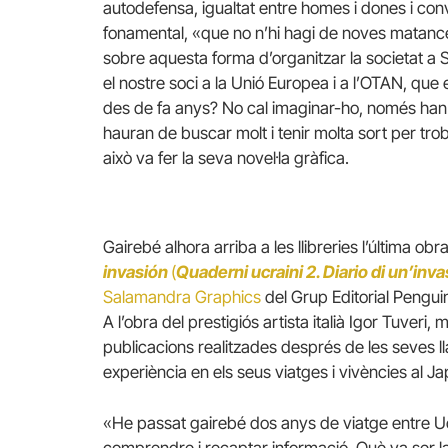
autodefensa, igualtat entre homes i dones i con
fonamental, «que no n’hi hagi de noves matance
sobre aquesta forma d’organitzar la societat a
el nostre soci a la Unió Europea i a l’OTAN, q
des de fa anys? No cal imaginar-ho, només han 
hauran de buscar molt i tenir molta sort per tr
això va fer la seva novel·la gràfica.
Gairebé alhora arriba a les llibreries l’última obr
invasión
(
Quaderni ucraini 2. Diario di un’inv
Salamandra Graphics
del Grup Editorial Pengu
A l’obra del prestigiós artista italià Igor Tuveri
publicacions realitzades després de les seves l
experiència en els seus viatges i vivències al Ja
«He passat gairebé dos anys de viatge entre Ucr
comprendre i recaptar informació. Què va ser l