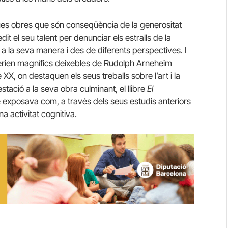
 dues obres que són conseqüència de la generositat
it el seu talent per denunciar els estralls de la
n a la seva manera i des de diferents perspectives. I
serien magnífics deixebles de Rudolph Arneheim
X, on destaquen els seus treballs sobre l’art i la
stació a la seva obra culminant, el llibre
El
è exposava com, a través dels seus estudis anteriors
a activitat cognitiva.