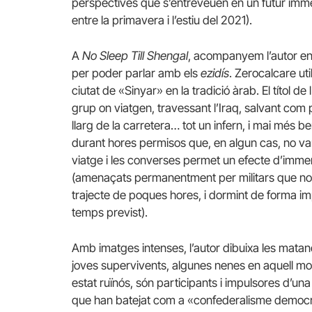
perspectives que s’entreveuen en un futur immedi
entre la primavera i l’estiu del 2021).
A
No Sleep Till Shengal
, acompanyem l’autor en e
per poder parlar amb els
ezidís
. Zerocalcare uti
ciutat de «Sinyar» en la tradició àrab. El títol de 
grup on viatgen, travessant l’Iraq, salvant com 
llarg de la carretera… tot un infern, i mai més 
durant hores permisos que, en algun cas, no van
viatge i les converses permet un efecte d’immers
(amenaçats permanentment per militars que no sap
trajecte de poques hores, i dormint de forma im
temps previst).
Amb imatges intenses, l’autor dibuixa les matan
joves supervivents, algunes nenes en aquell mom
estat ruïnós, són participants i impulsores d’un
que han batejat com a «confederalisme democràt