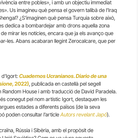
vivència entre pobles», i amb un objectiu immediat
s». Us imagineu què pensa el govern talibà de l’Iraq
 Shengal? ¿S’imaginen què pensa Turquia sobre això,
ue es dedica a bombardejar amb drons aquella zona
de mirar les notícies, encara que ja els avanço que
obar-les. Abans acabaran llegint Zerocalcare, que per
a d’Igort:
Cuadernos Ucranianos. Diario de una
asione,
2022)
, publicada en castellà pel segell
in Random House i amb traducció de David Paradela.
, més conegut pel nom artístic Igort, destaquen les
largues estades a diferents països (de la seva
pó poden consultar l’article
Autors revelant Japó
).
aïna, Rússia i Sibèria, amb el propòsit de
a Unió Soviètica? Com es va viure aquesta