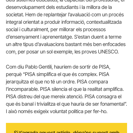
desenvolupament dels estudiants i la millora de la
societat. Hem de replantejar l’avaluació com un procés
integral orientat a produir informació, contextualitzada
social i culturalment, per millorar els processos
d’ensenyament i aprenentatge. S’estan duent a terme
un altre tipus d’avaluacions bastant més ben enfocades
com, per posar un sol exemple, les proves UNESCO.
Com diu Pablo Gentili, hauríem de sortir de PISA,
perquè “PISA simplifica el que és complex. PISA
jerarquitza el que no té un ordre. PISA compara
l’incomparable. PISA silencia el que la realitat amplifica.
PISA distreu del que mereix atenció. PISA consagra el
que és banal i trivialitza el que hauria de ser fonamental”.
I això només exigeix voluntat política per fer-ho.
Si t'agrada aquest article, dóna'ns suport amb