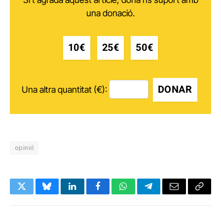
una donació.
10€
25€
50€
DONAR
Una altra quantitat (€):
opinió
Twitter
Bluesky
LinkedIn
Facebook
WhatsApp
Telegram
Email
Copy
Link