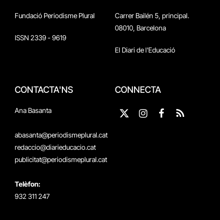
Fundació Periodisme Plural
Carrer Bailén 5, principal.
08010, Barcelona
ISSN 2339 - 9619
El Diari de l'Educació
CONTACTA'NS
CONNECTA
Ana Basanta
X
Instagram
Facebook
RSS
(Twitter)
abasanta@periodismeplural.cat
redaccio@diarieducacio.cat
publicitat@periodismeplural.cat
Telèfon:
932 311 247