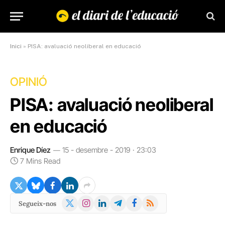
Inici
»
PISA: avaluació neoliberal en educació
OPINIÓ
PISA: avaluació neoliberal
en educació
Enrique Díez
15 - desembre - 2019 · 23:03
7 Mins Read
X
Instagram
LinkedIn
Telegram
Facebook
RSS
Segueix-nos
(Twitter)