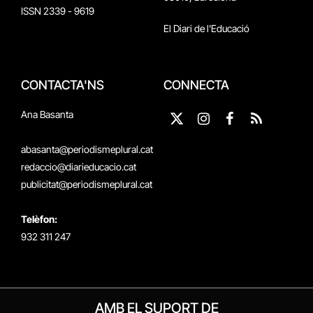
ISSN 2339 - 9619
El Diari de l'Educació
CONTACTA'NS
CONNECTA
Ana Basanta
X
Instagram
Facebook
RSS
(Twitter)
abasanta@periodismeplural.cat
redaccio@diarieducacio.cat
publicitat@periodismeplural.cat
Telèfon:
932 311 247
AMB EL SUPORT DE