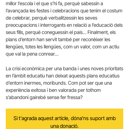
millor l’escola i el que s’hi fa, perquè sabessin a
l’avançada les festes i celebracions que tenim el costum
de celebrar, perquè verbalitzessin les seves
preocupacions i interrogants en relació a l’educació dels
seus fills, perquè coneguessin el país… Finalment, els
plans d’entorn han servit també per reconèixer les
llengües, totes les llengües, com un valor, com un actiu
que val la pena conrear…
La crisi econòmica per una banda i unes noves prioritats
en l’àmbit educatiu han deixat aquests plans educatius
d’entorn inermes, moribunds. Com pot ser que una
experiència exitosa i ben valorada per tothom
s’abandoni gairebé sense fer fressa?
Si t'agrada aquest article, dóna'ns suport amb
una donació.