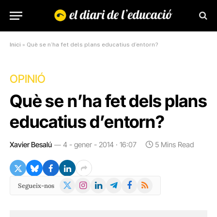
Inici
»
Què se n’ha fet dels plans educatius d’entorn?
OPINIÓ
Què se n’ha fet dels plans
educatius d’entorn?
Xavier Besalú
4 - gener - 2014 · 16:07
5 Mins Read
X
Instagram
LinkedIn
Telegram
Facebook
RSS
Segueix-nos
(Twitter)