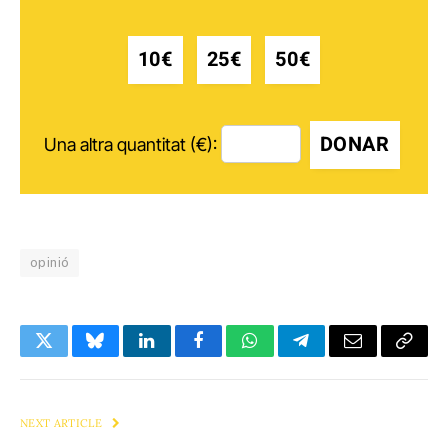
10€
25€
50€
DONAR
Una altra quantitat (€):
opinió
Twitter
Bluesky
LinkedIn
Facebook
WhatsApp
Telegram
Email
Copy
Link
NEXT ARTICLE