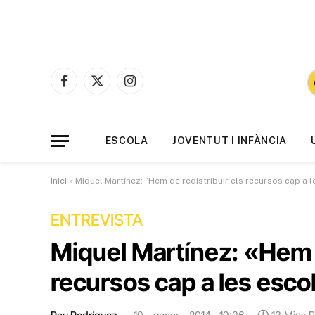
Facebook
X
Instagram
(Twitter)
ESCOLA
JOVENTUT I INFÀNCIA
Inici
»
Miquel Martínez: “Hem de redistribuir els recursos cap a 
ENTREVISTA
Miquel Martínez: «Hem d
recursos cap a les esco