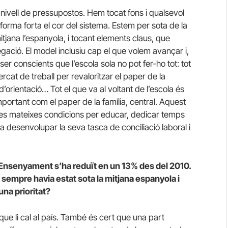
 nivell de pressupostos. Hem tocat fons i qualsevol
orma forta el cor del sistema. Estem per sota de la
mitjana l’espanyola, i tocant elements claus, que
regació. El model inclusiu cap el que volem avançar i,
 ser conscients que l’escola sola no pot fer-ho tot: tot
ercat de treball per revaloritzar el paper de la
d’orientació… Tot el que va al voltant de l’escola és
mportant com el paper de la família, central. Aquest
en les mateixes condicions per educar, dedicar temps
dar a desenvolupar la seva tasca de conciliació laboral i
Ensenyament s’ha reduït en un 13% des del 2010.
a sempre havia estat sota la mitjana espanyola i
una prioritat?
 que li cal al país. També és cert que una part