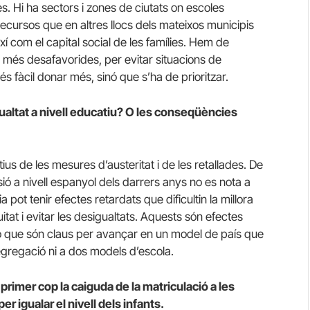
les. Hi ha sectors i zones de ciutats on escoles
recursos que en altres llocs dels mateixos municipis
xí com el capital social de les famílies. Hem de
 més desafavorides, per evitar situacions de
 fàcil donar més, sinó que s’ha de prioritzar.
altat a nivell educatiu? O les conseqüències
tius de les mesures d’austeritat i de les retallades. De
ió a nivell espanyol dels darrers anys no es nota a
ot tenir efectes retardats que dificultin la millora
uitat i evitar les desigualtats. Aquests són efectes
erò que són claus per avançar en un model de país que
 segregació ni a dos models d’escola.
primer cop la caiguda de la matriculació a les
r igualar el nivell dels infants.