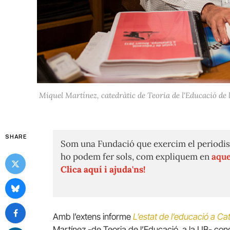
Miquel Martínez, catedràtic de Teoria de l'Educació de 
SHARE
Som una Fundació que exercim el periodis
ho podem fer sols, com expliquem en
aque
Clica aquí i ajuda'ns!
Amb l’extens informe
L’estat d
e l’educació a Ca
Martínez -de Teoria de l’Educació, a la UB- con