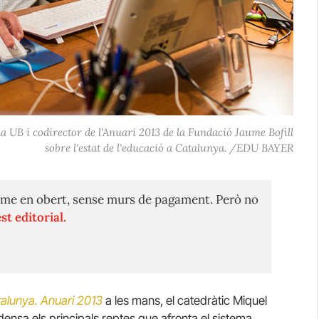
la UB i codirector de l'Anuari 2013 de la Fundació Jaume Bofill
sobre l'estat de l'educació a Catalunya. /EDU BAYER
me en obert, sense murs de pagament. Però no
st editorial.
talunya.
A
nuari 2013
a les mans, el catedràtic Miquel
densa els principals reptes que afronta el sistema