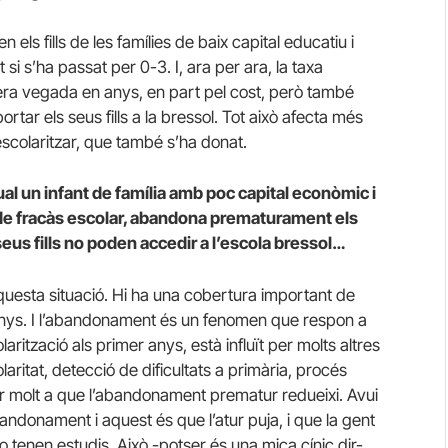
 els fills de les famílies de baix capital educatiu i
 si s’ha passat per 0-3. I, ara per ara, la taxa
mera vegada en anys, en part pel cost, però també
ortar els seus fills a la bressol. Tot això afecta més
scolaritzar, que també s’ha donat.
qual un infant de família amb poc capital econòmic i
ix de fracàs escolar, abandona prematurament els
eus fills no poden accedir a l’escola bressol…
questa situació. Hi ha una cobertura important de
re anys. I l’abandonament és un fenomen que respon a
rització als primer anys, està influït per molts altres
itat, detecció de dificultats a primària, procés
ar molt a que l’abandonament prematur redueixi. Avui
abandonament i aquest és que l’atur puja, i que la gent
 tenen estudis. Això -potser és una mica cínic dir-