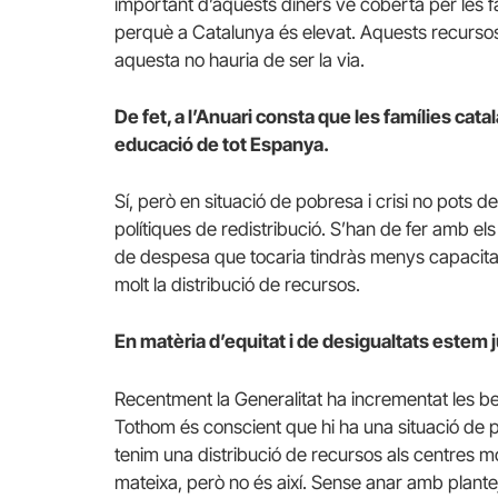
important d’aquests diners ve coberta per les f
perquè a Catalunya és elevat. Aquests recurso
aquesta no hauria de ser la via.
De fet, a l’Anuari consta que les famílies cata
educació de tot Espanya.
Sí, però en situació de pobresa i crisi no pots d
polítiques de redistribució. S’han de fer amb els 
de despesa que tocaria tindràs menys capacitat 
molt la distribució de recursos.
En matèria d’equitat i de desigualtats estem
Recentment la Generalitat ha incrementat les be
Tothom és conscient que hi ha una situació de p
tenim una distribució de recursos als centres molt
mateixa, però no és així. Sense anar amb plante