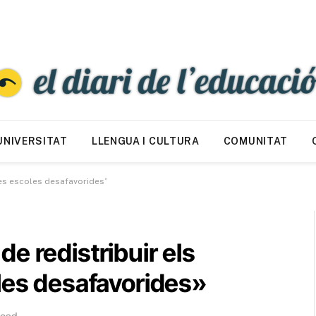
UNIVERSITAT
LLENGUA I CULTURA
COMUNITAT
les escoles desafavorides”
e redistribuir els
les desafavorides»