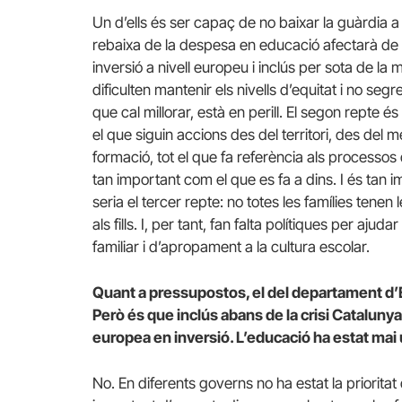
Un d’ells és ser capaç de no baixar la guàrdia a
rebaixa de la despesa en educació afectarà de f
inversió a nivell europeu i inclús per sota de la 
dificulten mantenir els nivells d’equitat i no seg
que cal millorar, està en perill. El segon repte és
el que siguin accions des del territori, des del m
formació, tot el que fa referència als processos 
tan important com el que es fa a dins. I és tan i
seria el tercer repte: no totes les famílies ten
als fills. I, per tant, fan falta polítiques per aju
familiar i d’apropament a la cultura escolar.
Quant a pressupostos, el del departament d’
Però és que inclús abans de la crisi Cataluny
europea en inversió. L’educació ha estat mai 
No. En diferents governs no ha estat la prioritat