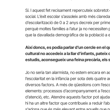
Sí. I aquest fet recisament repercuteix sobretot en
social. L’èxit escolar s’assoleix amb més claredat
d’escolarització de 0 a 2 anys decreix per pri
perquè moltes famílies a l’atur ja no necessiten p
que la davallada demogràfica de la població a e
Així doncs, es podia parlar d’un cercle en el 
cultural no accedeix a la llar d’infants, pate
estudis, aconsegueix una feina precària, els s
Jo no seria tan alarmista, no estem encara en a
l’escolaritat en la infància per sota dels quat
diversos factors. A més de qüestions com l’escola
elements: processos d’acompanyament a l’escolar
d’atenció, etc. Atendre aquests factor pot ajud
hi ha un altre factor que contribueix a reduir l’
s’adona que és més elevant entre aquells que no