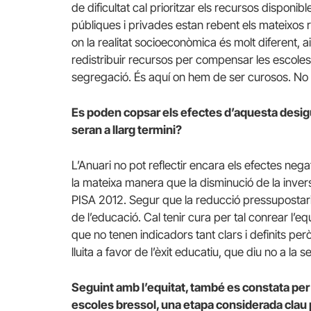
de dificultat cal prioritzar els recursos disponib
públiques i privades estan rebent els mateixos 
on la realitat socioeconòmica és molt diferent, ai
redistribuir recursos per compensar les escoles
segregació. És aquí on hem de ser curosos. No és
Es poden copsar els efectes d’aquesta desigu
seran a llarg termini?
L’Anuari no pot reflectir encara els efectes nega
la mateixa manera que la disminució de la invers
PISA 2012. Segur que la reducció pressupostaria p
de l’educació. Cal tenir cura per tal conrear l’eq
que no tenen indicadors tant clars i definits p
lluita a favor de l’èxit educatiu, que diu no a la
Seguint amb l’equitat, també es constata per 
escoles bressol, una etapa considerada clau pe