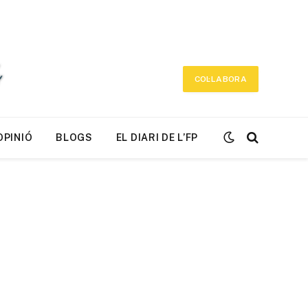
COL·LABORA
OPINIÓ
BLOGS
EL DIARI DE L’FP