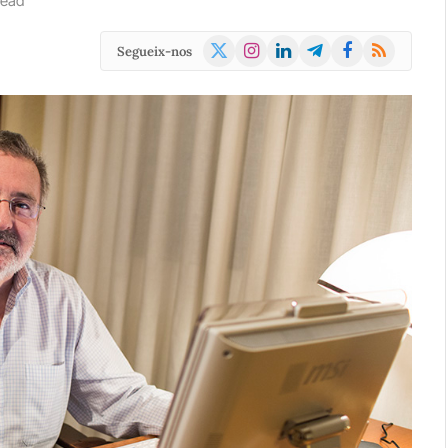
Read
X
Instagram
LinkedIn
Telegram
Facebook
RSS
Segueix-nos
(Twitter)