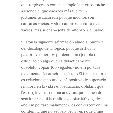
que tergiversan con su ejemplo la meritocracia:
asciende el que cacarea más fuerte. Y
justamente cacarean porque muchos son
cántaros vacíos, y «los cantaros, cuanto más
vacíos, mas suenan» (cita de Alfonso X el Sabio)
5- Con la siguiente afirmación alude al punto 3
del decálogo de la lógica, porque critica la
palabra «esfuerzo» poniendo un ejemplo de
esfuerzo en algo que es didácticamente
obsoleto: copiar 100 vegades «no em portaré
malament». La oración es ésta: «El terme esforç
es relaciona amb una visió positiva de superació
i millora en la vida i en l’educació, oblidant que
l’esforç invertit en una activitat que manca de
sentit per a qui la realitza (copiar 100 vegades
«no em portaré malament») es converteix en una
condemna que no serveix per a res i que a més