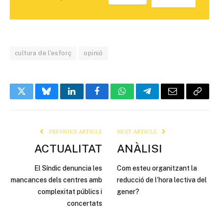
cultura de l'esforç
opinió
Twitter
Bluesky
LinkedIn
Facebook
WhatsApp
Telegram
Email
Copy
Link
PREVIOUS ARTICLE
NEXT ARTICLE
ACTUALITAT
ANÀLISI
El Síndic denuncia les
Com esteu organitzant la
mancances dels centres amb
reducció de l’hora lectiva del
complexitat públics i
gener?
concertats