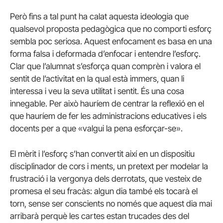
Però fins a tal punt ha calat aquesta ideologia que
qualsevol proposta pedagògica que no comporti esforç
sembla poc seriosa. Aquest enfocament es basa en una
forma falsa i deformada d’enfocar i entendre l’esforç.
Clar que l’alumnat s’esforça quan comprèn i valora el
sentit de l’activitat en la qual està immers, quan li
interessa i veu la seva utilitat i sentit. És una cosa
innegable. Per això hauríem de centrar la reflexió en el
que hauríem de fer les administracions educatives i els
docents per a que «valgui la pena esforçar-se».
El mèrit i l’esforç s’han convertit així en un dispositiu
disciplinador de cors i ments, un pretext per modelar la
frustració i la vergonya dels derrotats, que vesteix de
promesa el seu fracàs: algun dia també els tocarà el
torn, sense ser conscients no només que aquest dia mai
arribarà perquè les cartes estan trucades des del