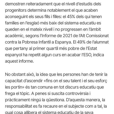
demostren reiteradament que el nivell d’estudis dels
progenitors determina notablement el que acaben
aconseguint els seus fills i filles: el 45% dels qui tenen
famílies en l’esglaó més baix del sistema educatiu es
queden en el mateix nivell i no progressen en l’àmbit
acadèmic, segons l’Informe de 2021 de l’Alt Comissionat
contra la Pobresa Infantil a Espanya. El 49% de l’alumnat
que pertany al primer quartil més pobre de l’Estat
espanyol ha repetit algun curs en acabar l’ESO, indica
aquest informe.
No obstant això, la idea que les persones han de tenir la
capacitat d’ascendir «fins on el seu talent i el seu esforç
les portin» és tan comuna en tot discurs educatiu que
frega el tòpic. A penes si suscita controvèrsia i
pràcticament ningú la qüestiona. D’aquesta manera, la
responsabilitat es fa recaure en el subjecte com a tal, la
qual cosa allibera el sistema educatiu de la seva