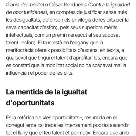
tiranía del mérito
) o César Rendueles (
Contra la igualdad
de oportunidades
), en comptes de justificar sense més
les desigualtats, defensen els privilegis de les elits per la
seva capacitat d’esforç, pels seus superiors mèrits
intel·lectuals, com un premi merescut al seu suposat
talent i esforç. El
truc
està en l’engany que la
meritocràcia ofereix possibilitats d’ascens, en teoria, a
qualsevol que tingui el talent d’aprofitar-les, encara que
es constati que la mobilitat social no ha soscavat mai la
influència i el poder de les elits.
La mentida de la igualtat
d’oportunitats
És la retòrica de «les oportunitats», resumida en el
conegut lema «si treballes intensament podràs ascendir
tot el lluny que el teu talent et permeti». Encara que amb