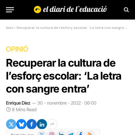
Inici
»
Recuperar la cultura de l’esforç escolar: ‘La letra con sangre entra’
OPINIÓ
Recuperar la cultura de
l’esforç escolar: ‘La letra
con sangre entra’
Enrique Díez
30 - novembre - 2022 · 06:00
8 Mins Read
X
Instagram
LinkedIn
Telegram
Facebook
RSS