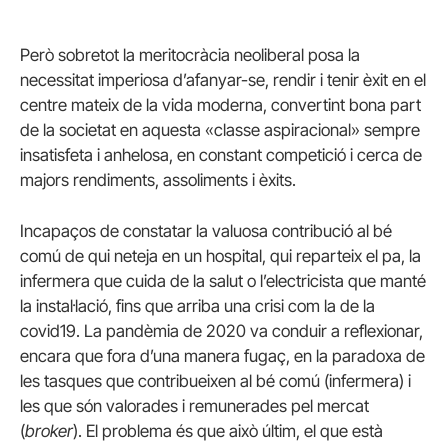
Però sobretot la meritocràcia neoliberal posa la
necessitat imperiosa d’afanyar-se, rendir i tenir èxit en el
centre mateix de la vida moderna, convertint bona part
de la societat en aquesta «classe aspiracional» sempre
insatisfeta i anhelosa, en constant competició i cerca de
majors rendiments, assoliments i èxits.
Incapaços de constatar la valuosa contribució al bé
comú de qui neteja en un hospital, qui reparteix el pa, la
infermera que cuida de la salut o l’electricista que manté
la instal·lació, fins que arriba una crisi com la de la
covid19. La pandèmia de 2020 va conduir a reflexionar,
encara que fora d’una manera fugaç, en la paradoxa de
les tasques que contribueixen al bé comú (infermera) i
les que són valorades i remunerades pel mercat
(
broker
). El problema és que això últim, el que està