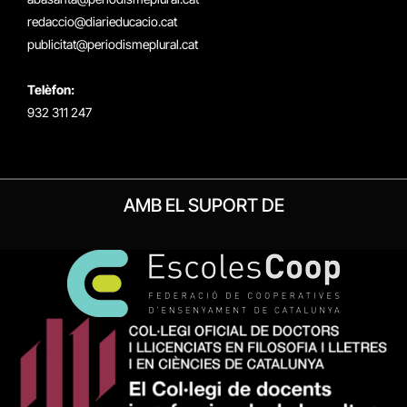
redaccio@diarieducacio.cat
publicitat@periodismeplural.cat
Telèfon:
932 311 247
AMB EL SUPORT DE