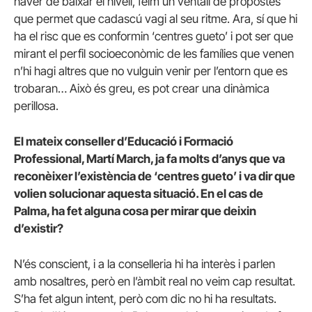
haver de baixar el nivell, feim un ventall de propostes
que permet que cadascú vagi al seu ritme. Ara, sí que hi
ha el risc que es conformin ‘centres gueto’ i pot ser que
mirant el perfil socioeconòmic de les famílies que venen
n’hi hagi altres que no vulguin venir per l’entorn que es
trobaran… Això és greu, es pot crear una dinàmica
perillosa.
El mateix conseller d’Educació i Formació
Professional, Martí March, ja fa molts d’anys que va
reconèixer l’existència de ‘centres gueto’ i va dir que
volien solucionar aquesta situació. En el cas de
Palma, ha fet alguna cosa per mirar que deixin
d’existir?
N’és conscient, i a la conselleria hi ha interès i parlen
amb nosaltres, però en l’àmbit real no veim cap resultat.
S’ha fet algun intent, però com dic no hi ha resultats.