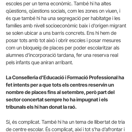
escoles per un tema econòmic. També hi ha altes
qüestions, qüestions socials, com les zones on viuen, i
és que també hi ha una segregació per habitatge i les
famílies amb nivell socioeconòmic baix i d’origen migrant
se solen ubicar a uns barris concrets. Ens hi hem de
posar tots amb tot això i obrir escoles i posar mesures
com un bloqueig de places per poder escolaritzar als
alumnes d’incorporació tardana, fer una reserva real
pels infants que aniran arribant.
La Conselleria d’Educació i Formació Professional ha
fet intents per a que tots els centres reservin un
nombre de places fins al setembre, però part del
sector concertat sempre ho ha impugnat i els
tribunals els hi han donat la raó.
Sí, és complicat. També hi ha un tema de llibertat de tria
de centre escolar. És complicat, així i tot s’ha d’afrontar i