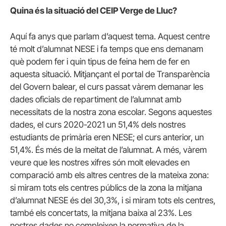
Quina és la situació del CEIP Verge de Lluc?
Aquí fa anys que parlam d’aquest tema. Aquest centre
té molt d’alumnat NESE i fa temps que ens demanam
què podem fer i quin tipus de feina hem de fer en
aquesta situació. Mitjançant el portal de Transparència
del Govern balear, el curs passat vàrem demanar les
dades oficials de repartiment de l’alumnat amb
necessitats de la nostra zona escolar. Segons aquestes
dades, el curs 2020-2021 un 51,4% dels nostres
estudiants de primària eren NESE; el curs anterior, un
51,4%. És més de la meitat de l’alumnat. A més, vàrem
veure que les nostres xifres són molt elevades en
comparació amb els altres centres de la mateixa zona:
si miram tots els centres públics de la zona la mitjana
d’alumnat NESE és del 30,3%, i si miram tots els centres,
també els concertats, la mitjana baixa al 23%. Les
nostres dades no compleixen la normativa de la