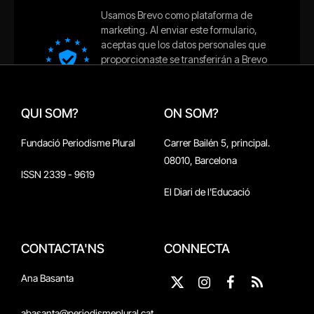
QUI SOM?
ON SOM?
Fundació Periodisme Plural
Carrer Bailén 5, principal.
08010, Barcelona
ISSN 2339 - 9619
El Diari de l'Educació
CONTACTA'NS
CONNECTA
Ana Basanta
X
Instagram
Facebook
RSS
(Twitter)
abasanta@periodismeplural.cat