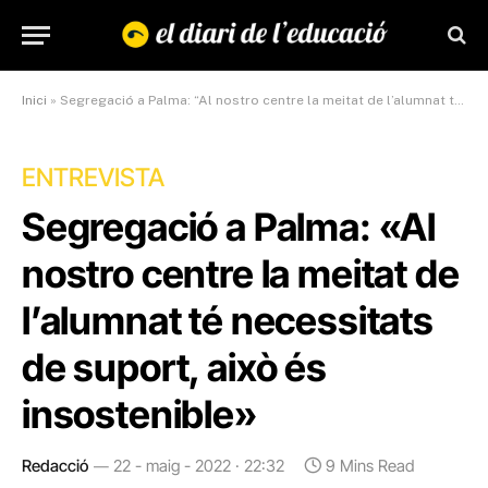
Inici
»
Segregació a Palma: “Al nostro centre la meitat de l’alumnat té necessitats de suport, això és insostenible”
ENTREVISTA
Segregació a Palma: «Al
nostro centre la meitat de
l’alumnat té necessitats
de suport, això és
insostenible»
Redacció
22 - maig - 2022 · 22:32
9 Mins Read