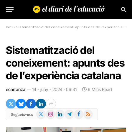
Inici
»
Sistematització del coneixement: apunts des de l’experiència catalana
Sistematització del
coneixement: apunts des
de l’experiència catalana
ecarranza
14 - juny - 2024 · 06:31
6 Mins Read
X
Instagram
LinkedIn
Telegram
Facebook
RSS
Segueix-nos
(Twitter)