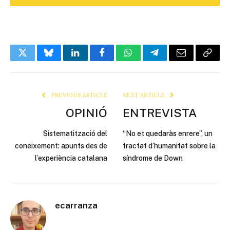
Twitter
Bluesky
LinkedIn
Facebook
WhatsApp
Telegram
Email
Copy
Link
PREVIOUS ARTICLE
NEXT ARTICLE
OPINIÓ
ENTREVISTA
Sistematització del
“No et quedaràs enrere”, un
coneixement: apunts des de
tractat d’humanitat sobre la
l’experiència catalana
síndrome de Down
ecarranza