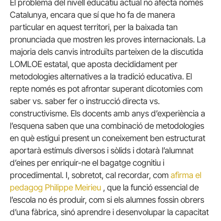
El problema del nivell educatiu actual no afecta només
Catalunya, encara que sí que ho fa de manera
particular en aquest territori, per la baixada tan
pronunciada que mostren les proves internacionals. La
majoria dels canvis introduïts parteixen de la discutida
LOMLOE estatal, que aposta decididament per
metodologies alternatives a la tradició educativa. El
repte només es pot afrontar superant dicotomies com
saber vs. saber fer o instrucció directa vs.
constructivisme. Els docents amb anys d’experiència a
l’esquena saben que una combinació de metodologies
en què estigui present un coneixement ben estructurat
aportarà estímuls diversos i sòlids i dotarà l’alumnat
d’eines per enriquir-ne el bagatge cognitiu i
procedimental. I, sobretot, cal recordar, com
afirma el
pedagog Philippe Meirieu
, que la funció essencial de
l’escola no és produir, com si els alumnes fossin obrers
d’una fàbrica, sinó aprendre i desenvolupar la capacitat