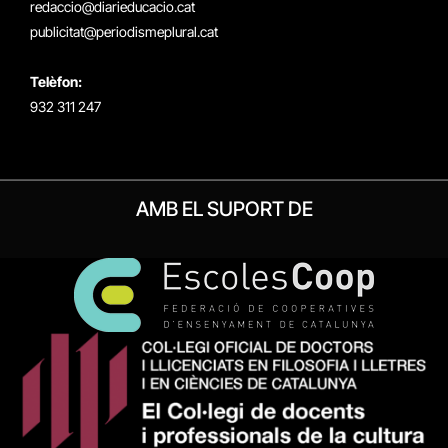
redaccio@diarieducacio.cat
publicitat@periodismeplural.cat
Telèfon:
932 311 247
AMB EL SUPORT DE