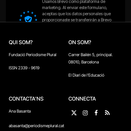
QUI SOM?
ON SOM?
Fundació Periodisme Plural
Carrer Bailén 5, principal.
08010, Barcelona
ISSN 2339 - 9619
El Diari de l'Educació
CONTACTA'NS
CONNECTA
Ana Basanta
X
Instagram
Facebook
RSS
(Twitter)
abasanta@periodismeplural.cat