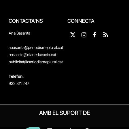
CONTACTA'NS
CONNECTA
Ana Basanta
X
Instagram
Facebook
RSS
(Twitter)
abasanta@periodismeplural.cat
redaccio@diarieducacio.cat
publicitat@periodismeplural.cat
Telèfon:
932 311 247
AMB EL SUPORT DE