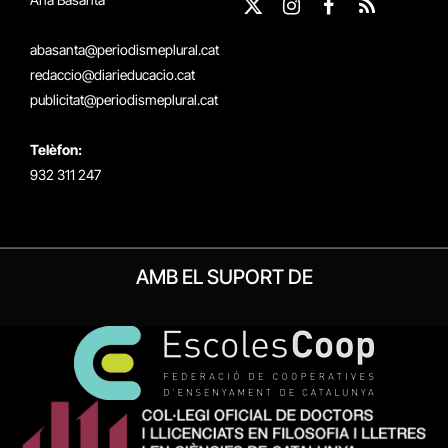
X
Instagram
Facebook
RSS
(Twitter)
abasanta@periodismeplural.cat
redaccio@diarieducacio.cat
publicitat@periodismeplural.cat
Telèfon:
932 311 247
AMB EL SUPORT DE