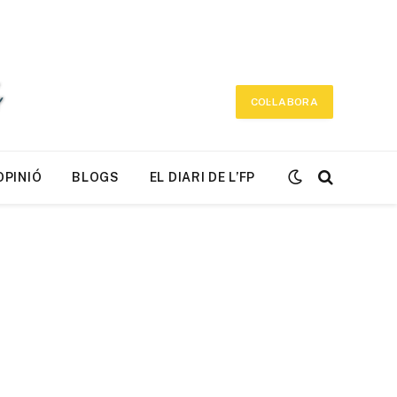
COL·LABORA
OPINIÓ
BLOGS
EL DIARI DE L’FP