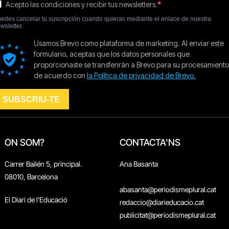
ON SOM?
CONTACTA'NS
Carrer Bailén 5, principal.
Ana Basanta
08010, Barcelona
abasanta@periodismeplural.cat
El Diari de l'Educació
redaccio@diarieducacio.cat
publicitat@periodismeplural.cat