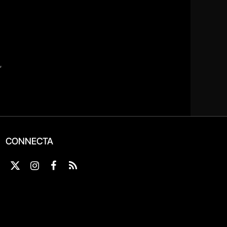
CONNECTA
X
Instagram
Facebook
RSS
(Twitter)