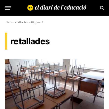
Inici
»
retallades
»
Pàgina 4
retallades