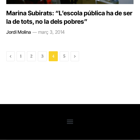
Marina Subirats: “L’escola pública ha de ser
la de tots, no la dels pobres”
Jordi Molina
març 3, 2014
Previous
Next
1
2
3
4
5