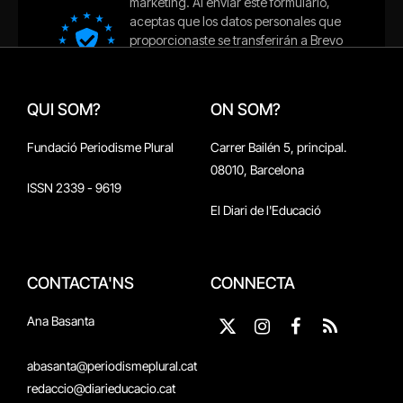
QUI SOM?
ON SOM?
Fundació Periodisme Plural
Carrer Bailén 5, principal.
08010, Barcelona
ISSN 2339 - 9619
El Diari de l'Educació
CONTACTA'NS
CONNECTA
Ana Basanta
X
Instagram
Facebook
RSS
(Twitter)
abasanta@periodismeplural.cat
redaccio@diarieducacio.cat