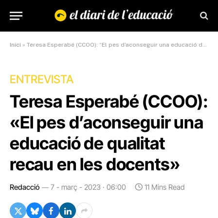
Inici
»
Teresa Esperabé (CCOO): “El pes d’aconseguir una educació de qualitat recau en les docents”
ENTREVISTA
Teresa Esperabé (CCOO):
«El pes d’aconseguir una
educació de qualitat
recau en les docents»
Redacció
7 - març - 2023 · 06:00
11 Mins Read