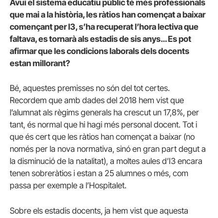
Avui el sistema educatiu públic té més professionals
que mai a la història, les ràtios han començat a baixar
començant per I3, s’ha recuperat l’hora lectiva que
faltava, es tornarà als estadis de sis anys… Es pot
afirmar que les condicions laborals dels docents
estan millorant?
Bé, aquestes premisses no són del tot certes.
Recordem que amb dades del 2018 hem vist que
l’alumnat als règims generals ha crescut un 17,8%, per
tant, és normal que hi hagi més personal docent. Tot i
que és cert que les ràtios han començat a baixar (no
només per la nova normativa, sinó en gran part degut a
la disminució de la natalitat), a moltes aules d’I3 encara
tenen sobreràtios i estan a 25 alumnes o més, com
passa per exemple a l’Hospitalet.
Sobre els estadis docents, ja hem vist que aquesta