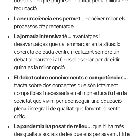
docents perquè pugui ser d’utilitat per la millora de
l’educació.
La neurociència ens permet…
conèixer millor els
processos d’aprenentatge.
La jornada intensiva té…
avantatges i
desavantatges que cal emmarcar en la situació
concreta de cada centre i realitzant sempre un
debat al claustre i al Consell escolar per decidir
quina és la millor opció.
El debat sobre coneixements o competències…
tracta sobre dos conceptes que són totalment
compatibles i necessaris en el món educatiu i en la
societat que vivim per aconseguir una educació
plena i integral i de qualitat que fomenti el sentit
crític.
La pandèmia ha posat de relleu…
que hi ha més
desigualtats socials de les que ens pensàvem. Hi ha