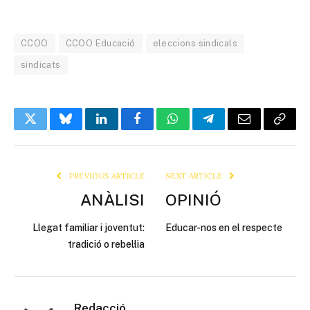
CCOO
CCOO Educació
eleccions sindicals
sindicats
Twitter
Bluesky
LinkedIn
Facebook
WhatsApp
Telegram
Email
Copy
Link
PREVIOUS ARTICLE
NEXT ARTICLE
ANÀLISI
OPINIÓ
Llegat familiar i joventut:
Educar-nos en el respecte
tradició o rebel·lia
Redacció