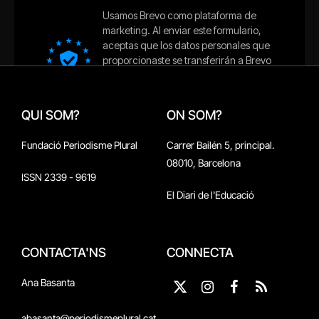
QUI SOM?
ON SOM?
Fundació Periodisme Plural
Carrer Bailén 5, principal.
08010, Barcelona
ISSN 2339 - 9619
El Diari de l'Educació
CONTACTA'NS
CONNECTA
Ana Basanta
X
Instagram
Facebook
RSS
(Twitter)
abasanta@periodismeplural.cat