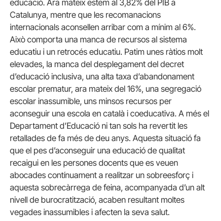
educació. Ara mateix estem al 3,82% del PIB a
Catalunya, mentre que les recomanacions
internacionals aconsellen arribar com a mínim al 6%.
Això comporta una manca de recursos al sistema
educatiu i un retrocés educatiu. Patim unes ràtios molt
elevades, la manca del desplegament del decret
d’educació inclusiva, una alta taxa d’abandonament
escolar prematur, ara mateix del 16%, una segregació
escolar inassumible, uns minsos recursos per
aconseguir una escola en català i coeducativa. A més el
Departament d’Educació ni tan sols ha revertit les
retallades de fa més de deu anys. Aquesta situació fa
que el pes d’aconseguir una educació de qualitat
recaigui en les persones docents que es veuen
abocades contínuament a realitzar un sobreesforç i
aquesta sobrecàrrega de feina, acompanyada d’un alt
nivell de burocratització, acaben resultant moltes
vegades inassumibles i afecten la seva salut.