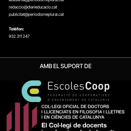
redaccio@diarieducacio.cat
publicitat@periodismeplural.cat
Telèfon:
932 311 247
AMB EL SUPORT DE