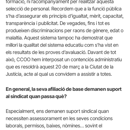
formació, ni l’acompanyament per realitzar aquesta
selecció de personal. Recordem que a la funció pública
s’ha d’assegurar els principis d’igualtat, mèrit, capacitat,
transparència i publicitat. De vegades, fins i tot es
produeixen discriminacions per raons de gènere, edat o
malaltia. Aquest sistema tampoc ha demostrat que
millori la qualitat del sistema educatiu com s’ha vist en
els resultats de les proves d’avaluació. Davant de tot
això, CCOO hem interposat un contenciós administratiu
que es resoldrà aquest 20 de març a la Ciutat de la
Justícia, acte al qual us convidem a assistir a totes.
En general, la seva afiliació de base demanen suport
al sindicat quan passa què?
Especialment, ens demanen suport sindical quan
necessiten assessorament en les seves condicions
laborals, permisos, baixes, nòmines… sovint el