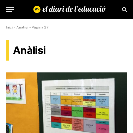
Inici
»
Anàlisi
»
Pàgina 27
Anàlisi