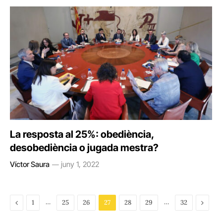
La resposta al 25%: obediència,
desobediència o jugada mestra?
Víctor Saura
juny 1, 2022
Previous
…
…
Next
1
25
26
27
28
29
32