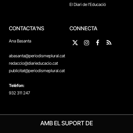
El Diari de l'Educació
CONTACTA'NS
CONNECTA
Ana Basanta
X
Instagram
Facebook
RSS
(Twitter)
abasanta@periodismeplural.cat
redaccio@diarieducacio.cat
publicitat@periodismeplural.cat
Telèfon:
932 311 247
AMB EL SUPORT DE