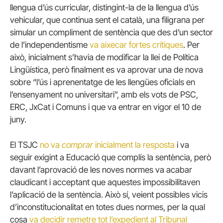
llengua d’ús curricular, distingint-la de la llengua d’ús
vehicular, que continua sent el català, una filigrana per
simular un compliment de sentència que des d’un sector
de l’independentisme
va aixecar fortes crítiques
. Per
això, inicialment s’havia de modificar la llei de Política
Lingüística, però finalment es va aprovar una de nova
sobre “l’ús i aprenentatge de les llengües oficials en
l’ensenyament no universitari”, amb els vots de PSC,
ERC, JxCat i Comuns i que va entrar en vigor el 10 de
juny.
El TSJC
no va
comprar
inicialment la resposta
i va
seguir exigint a Educació que complís la sentència, però
davant l’aprovació de les noves normes va acabar
claudicant i acceptant que aquestes impossibilitaven
l’aplicació de la sentència. Això sí, veient possibles vicis
d’inconstitucionalitat en totes dues normes, per la qual
cosa
va decidir remetre tot l’expedient al Tribunal