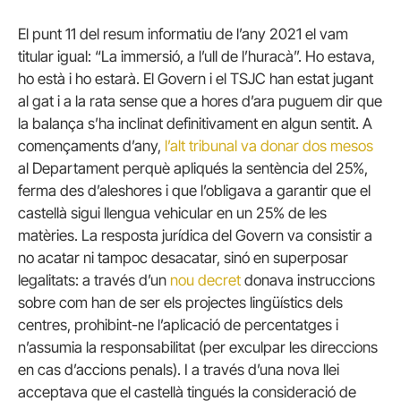
El punt 11 del resum informatiu de l’any 2021 el vam
titular igual: “La immersió, a l’ull de l’huracà”. Ho estava,
ho està i ho estarà. El Govern i el TSJC han estat jugant
al gat i a la rata sense que a hores d’ara puguem dir que
la balança s’ha inclinat definitivament en algun sentit. A
començaments d’any,
l’alt tribunal va donar dos mesos
al Departament perquè apliqués la sentència del 25%,
ferma des d’aleshores i que l’obligava a garantir que el
castellà sigui llengua vehicular en un 25% de les
matèries. La resposta jurídica del Govern va consistir a
no acatar ni tampoc desacatar, sinó en superposar
legalitats: a través d’un
nou decret
donava instruccions
sobre com han de ser els projectes lingüístics dels
centres, prohibint-ne l’aplicació de percentatges i
n’assumia la responsabilitat (per exculpar les direccions
en cas d’accions penals). I a través d’una nova llei
acceptava que el castellà tingués la consideració de