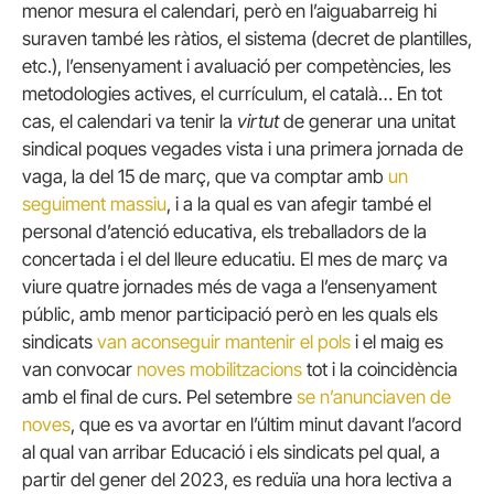
menor mesura el calendari, però en l’aiguabarreig hi
suraven també les ràtios, el sistema (decret de plantilles,
etc.), l’ensenyament i avaluació per competències, les
metodologies actives, el currículum, el català… En tot
cas, el calendari va tenir la
virtut
de generar una unitat
sindical poques vegades vista i una primera jornada de
vaga, la del 15 de març, que va comptar amb
un
seguiment massiu
, i a la qual es van afegir també el
personal d’atenció educativa, els treballadors de la
concertada i el del lleure educatiu. El mes de març va
viure quatre jornades més de vaga a l’ensenyament
públic, amb menor participació però en les quals els
sindicats
van aconseguir mantenir el pols
i el maig es
van convocar
noves mobilitzacions
tot i la coincidència
amb el final de curs. Pel setembre
se n’anunciaven de
noves
, que es va avortar en l’últim minut davant l’acord
al qual van arribar Educació i els sindicats pel qual, a
partir del gener del 2023, es reduïa una hora lectiva a