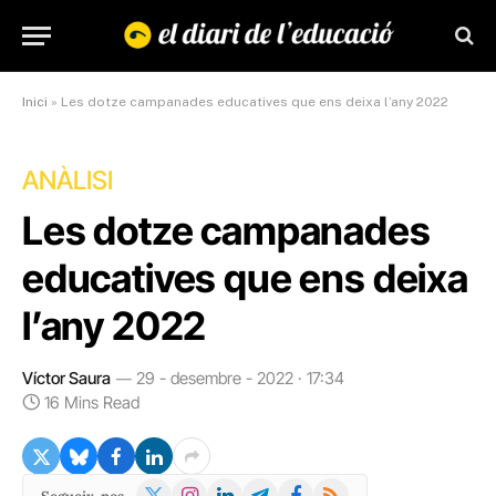
Inici
»
Les dotze campanades educatives que ens deixa l’any 2022
ANÀLISI
Les dotze campanades
educatives que ens deixa
l’any 2022
Víctor Saura
29 - desembre - 2022 · 17:34
16 Mins Read
X
Instagram
LinkedIn
Telegram
Facebook
RSS