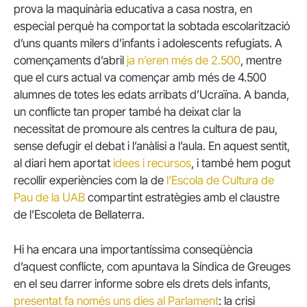
prova la maquinària educativa a casa nostra, en
especial perquè ha comportat la sobtada escolarització
d’uns quants milers d’infants i adolescents refugiats. A
començaments d’abril
ja n’eren més de 2.500
, mentre
que el curs actual va començar amb més de 4.500
alumnes de totes les edats arribats d’Ucraïna. A banda,
un conflicte tan proper també ha deixat clar la
necessitat de promoure als centres la cultura de pau,
sense defugir el debat i l’anàlisi a l’aula. En aquest sentit,
al diari hem aportat
idees i recursos
, i també hem pogut
recollir experiències com la de
l’Escola de Cultura de
Pau de la UAB
compartint estratègies amb el claustre
de l’Escoleta de Bellaterra.
Hi ha encara una importantíssima conseqüència
d’aquest conflicte, com apuntava la Síndica de Greuges
en el seu darrer informe sobre els drets dels infants,
presentat fa només uns dies al Parlament
: la crisi