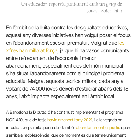
Un educador esportiu juntament amb un grup de
joves | Foto: Diba
En l’àmbit de la lluita contra les desigualtats educatives,
aquest any diverses iniciatives han volgut posar el focus
en l’abandonament escolar prematur. Malgrat que
les
xifres han millorat força
, ja que hi ha vasos comunicants
entre refredament de l’economia i menor
abandonament, especialment des del món municipal
s’ha situat l’abandonament com el principal problema
educatiu. Malgrat aquesta teòrica millora, cada any al
voltant de 74.000 joves deixen d’estudiar abans dels 18
anys, i això impacta especialment en l’àmbit local.
A Barcelona la Diputació ha continuat implementant el programa
NOE 4.10, que de fet ja
havia arrencat l’any 2021
, i a la vegada ha
impulsat un pla pilot per reduir també
l’abandonament esportiu
quan
s’arriba a l’adolescència, que de moment es du a terme únicament