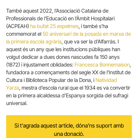
També aquest 2022, l’Associació Catalana de
Professionals de l’Educació en l’Àmbit Hospitalari
(ACPEAH)
ha bufat 25 espelmes
, i també s’ha
commemorat el
50 aniversari de la posada en marxa de
la primera escola agrària
, que va ser la d’Alfarràs. I
aquest és un any que les institucions públiques han
volgut dedicar a dues dones nascudes fa 150 anys
(1872) i injustament oblidades:
Francesca Bonnemaison
,
fundadora a començaments del segle XX de l’Institut de
Cultura i Biblioteca Popular de la Dona, i
Natividad
Yarza
, mestra d’escola rural que el 1934 es va convertir
en la primera alcaldessa d’Espanya sorgida del sufragi
universal.
Si t'agrada aquest article, dóna'ns suport amb
una donació.