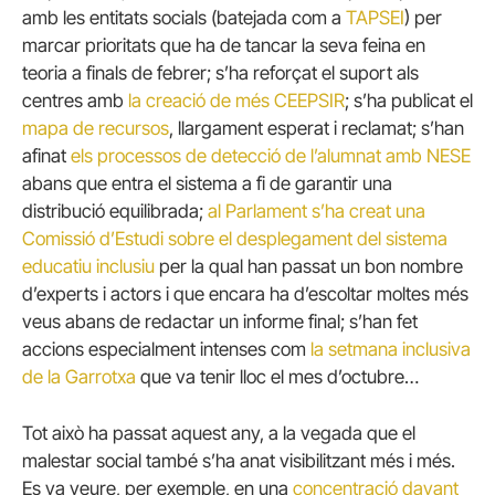
amb les entitats socials (batejada com a
TAPSEI
) per
marcar prioritats que ha de tancar la seva feina en
teoria a finals de febrer; s’ha reforçat el suport als
centres amb
la creació de més CEEPSIR
; s’ha publicat el
mapa de recursos
, llargament esperat i reclamat; s’han
afinat
els processos de detecció de l’alumnat amb NESE
abans que entra el sistema a fi de garantir una
distribució equilibrada;
al Parlament s’ha creat una
Comissió d’Estudi sobre el desplegament del sistema
educatiu inclusiu
per la qual han passat un bon nombre
d’experts i actors i que encara ha d’escoltar moltes més
veus abans de redactar un informe final; s’han fet
accions especialment intenses com
la setmana inclusiva
de la Garrotxa
que va tenir lloc el mes d’octubre…
Tot això ha passat aquest any, a la vegada que el
malestar social també s’ha anat visibilitzant més i més.
Es va veure, per exemple, en una
concentració davant