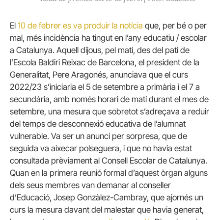
El
10 de febrer es va produir la notícia
que, per bé o per
mal, més incidència ha tingut en l’any educatiu / escolar
a Catalunya. Aquell dijous, pel matí, des del pati de
l’Escola Baldiri Reixac de Barcelona, el president de la
Generalitat, Pere Aragonés, anunciava que el curs
2022/23 s’iniciaria el 5 de setembre a primària i el 7 a
secundària, amb només horari de matí durant el mes de
setembre, una mesura que sobretot s’adreçava a reduir
del temps de desconnexió educativa de l’alumnat
vulnerable. Va ser un anunci per sorpresa, que de
seguida va aixecar polseguera, i que no havia estat
consultada prèviament al Consell Escolar de Catalunya.
Quan en la primera reunió formal d’aquest òrgan alguns
dels seus membres van demanar al conseller
d’Educació, Josep Gonzàlez-Cambray, que ajornés un
curs la mesura davant del malestar que havia generat,