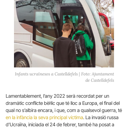
Infants ucraïnesos a Castelldefels | Foto: Ajuntament
de Castelldefels
Lamentablement, l’any 2022 serà recordat per un
dramàtic conflicte bèl·lic que té lloc a Europa, el final del
qual no s’albira encara, i que, com a qualsevol guerra, té
en la infància la seva principal víctima
. La invasió russa
d’Ucraïna, iniciada el 24 de febrer, també ha posat a