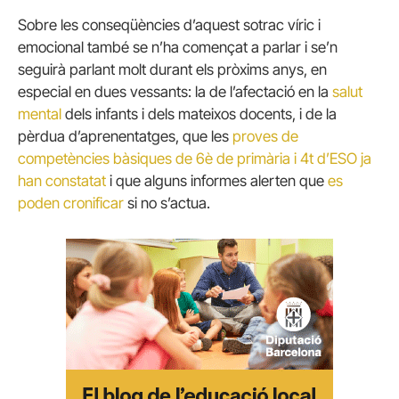
Sobre les conseqüències d’aquest sotrac víric i
emocional també se n’ha començat a parlar i se’n
seguirà parlant molt durant els pròxims anys, en
especial en dues vessants: la de l’afectació en la
salut
mental
dels infants i dels mateixos docents, i de la
pèrdua d’aprenentatges, que les
proves de
competències bàsiques de 6è de primària i 4t d’ESO ja
han constatat
i que alguns informes alerten que
es
poden cronificar
si no s’actua.