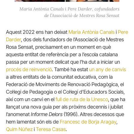
Maria Antònia Canals i Pere Darder, cofundadors
de l’Associació de Mestres Rosa Sensat
Aquest 2022 ens han deixat
Maria Antònia Canals
i
Pere
Darder
, dos dels fundadors de l’Associació de Mestres
Rosa Sensat, precisament en un moment en què
aquesta entitat de referència per a l’escola catalana
passa per un moment delicat que l’ha dut a iniciar un
procés de reinvenció
. També ha estat
un any de canvis
a altres entitats de la comunitat educativa, com la
Federació de Moviments de Renovació Pedagògica, el
Col·legi de Pedagogia o el Col·legi d’Educadors Socials,
així com un canvi en el
full de ruta de la Unesco
, que ha
llançat una nova guia per als pròxims decennis i jubilat
l’anomenat
Informe Delors
(1996). Altres decessos que
hem lamentat són els de
Francesc de Borja Aragay
,
Quim Núñez
i
Teresa Casas
.