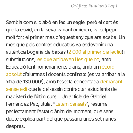
Gràfica: Fundació Bofill
Sembla com si d’això en fes un segle, però el cert és
que la covid, en la seva variant òmicron, va colpejar
molt fort el primer mes d’aquest any que ara acaba. Un
mes que pels centres educatius va esdevenir una
autèntica bogeria de baixes (
2.000 el primer dia lectiu
) i
substitucions,
les que arribaven i les que no
, amb
Educació fent nomenaments diaris, amb un
rècord
absolut
d’alumnes i docents confinats (es va arribar a la
xifra de 130.000!), amb l’escola concertada
demanant
sense èxit
que la deixessin contractar estudiants de
magisteri de l’últim curs… Un article de Gabriel
Fernández Paz, titulat “
Estem cansats
”, resumia
perfectament l’estat d’ànim del moment, que sens
dubte explica part del que passaria unes setmanes
després.