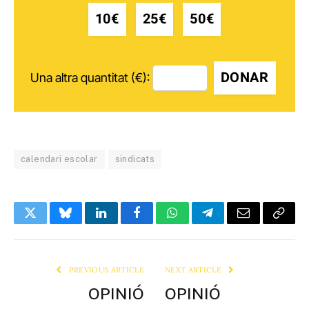
10€
25€
50€
DONAR
Una altra quantitat (€):
calendari escolar
sindicats
Twitter
Bluesky
LinkedIn
Facebook
WhatsApp
Telegram
Email
Copy
Link
PREVIOUS ARTICLE
NEXT ARTICLE
OPINIÓ
OPINIÓ