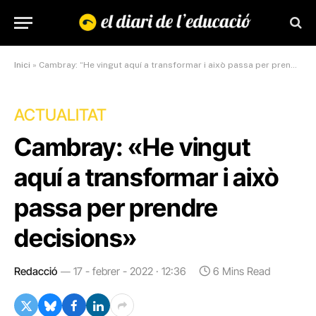
Inici
»
Cambray: “He vingut aquí a transformar i això passa per prendre decisions”
ACTUALITAT
Cambray: «He vingut
aquí a transformar i això
passa per prendre
decisions»
Redacció
17 - febrer - 2022 · 12:36
6 Mins Read