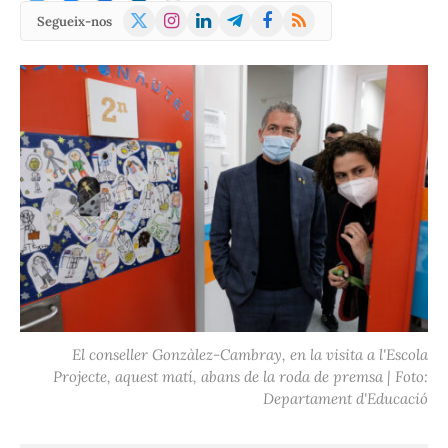
X
Instagram
LinkedIn
Telegram
Facebook
RSS
Segueix-nos
(Twitter)
El conseller Gonzàlez-Cambray, en la visita a l'Escola
Projecte, aquest matí, abans de la roda de premsa | Foto:
Departament d'Educació