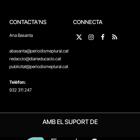
CONTACTA'NS
CONNECTA
Ana Basanta
X
Instagram
Facebook
RSS
(Twitter)
abasanta@periodismeplural.cat
redaccio@diarieducacio.cat
publicitat@periodismeplural.cat
Telèfon:
932 311 247
AMB EL SUPORT DE