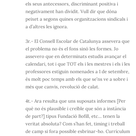
els seus antecessors, discriminant positiva i
negativament han dividit. Vull dir que dóna
peixet a segons quines organitzacions sindicals i
a d’altres les ignora.
3r.- El Consell Escolar de Catalunya assevera que
el problema no és el fons sinó les formes. Jo
assevero que en determinats estudis avançar el
calendari, tot i que TOT els i les mestres i els i les
professores estiguin nomenades a 1 de setembre,
és molt poc temps amb els que se’ns ve a sobre i
més que canvis, revolució de calat.
4t.- Ara resulta que uns suposats informes [Per
què no és plausible i creïble que són a instància
de part?] tipus Fundació Bofill, etc… tenen la
veritat absoluta? Com s’han fet, timing i treball
de camp si fora possible esbrinar-ho. Currículum