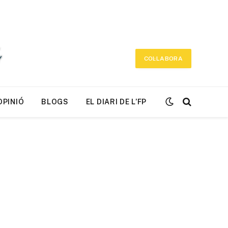
COL·LABORA
OPINIÓ
BLOGS
EL DIARI DE L’FP