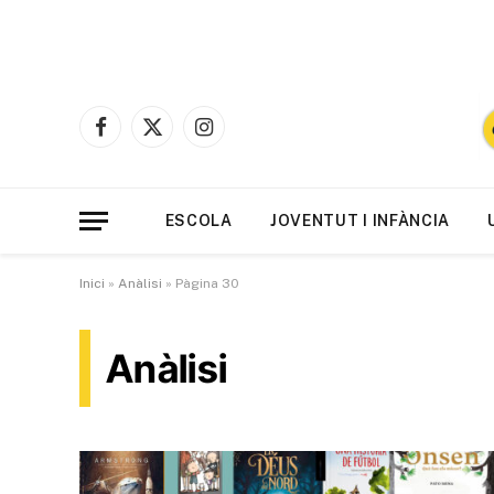
Facebook
X
Instagram
(Twitter)
ESCOLA
JOVENTUT I INFÀNCIA
Inici
»
Anàlisi
»
Pàgina 30
Anàlisi