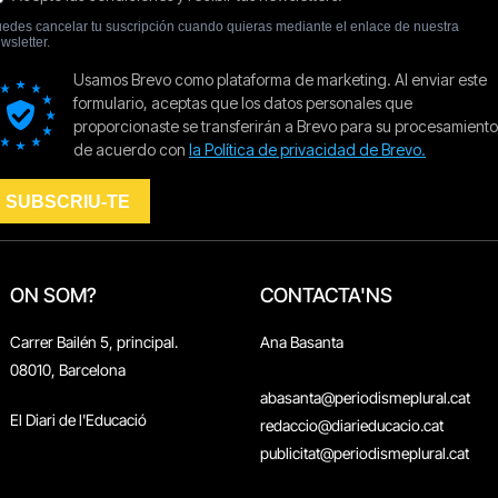
ON SOM?
CONTACTA'NS
Carrer Bailén 5, principal.
Ana Basanta
08010, Barcelona
abasanta@periodismeplural.cat
El Diari de l'Educació
redaccio@diarieducacio.cat
publicitat@periodismeplural.cat