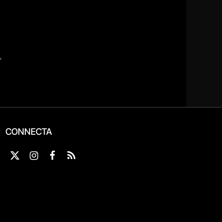
CONNECTA
X
Instagram
Facebook
RSS
(Twitter)