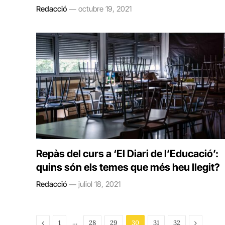
Redacció
octubre 19, 2021
Repàs del curs a ‘El Diari de l’Educació’:
quins són els temes que més heu llegit?
Redacció
juliol 18, 2021
Previous
…
Next
1
28
29
30
31
32