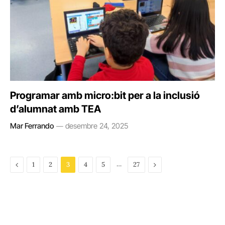
Programar amb micro:bit per a la inclusió
d’alumnat amb TEA
Mar Ferrando
desembre 24, 2025
Previous
…
Next
1
2
3
4
5
27