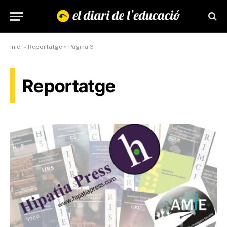
Inici
»
Reportatge
»
Pàgina 3
Reportatge