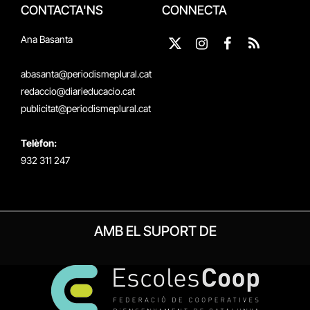
CONTACTA'NS
CONNECTA
Ana Basanta
X
Instagram
Facebook
RSS
(Twitter)
abasanta@periodismeplural.cat
redaccio@diarieducacio.cat
publicitat@periodismeplural.cat
Telèfon:
932 311 247
AMB EL SUPORT DE