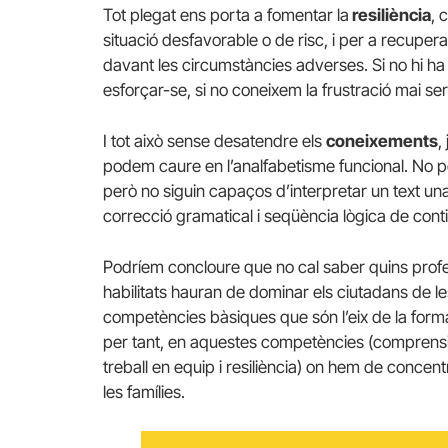
Tot plegat ens porta a fomentar la
resiliència
, 
situació desfavorable o de risc, i per a recupe
davant les circumstàncies adverses. Si no hi ha 
esforçar-se, si no coneixem la frustració mai ser
I tot això sense desatendre els
coneixements
,
podem caure en l’analfabetisme funcional. No po
però no siguin capaços d’interpretar un text u
correcció gramatical i seqüència lògica de cont
Podríem concloure que no cal saber quins profes
habilitats hauran de dominar els ciutadans de l
competències bàsiques que són l’eix de la forma
per tant, en aquestes competències (comprensi
treball en equip i resiliència) on hem de concent
les famílies.