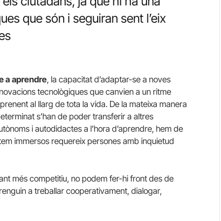
els ciutadans, ja que hi ha una
es que són i seguiran sent l’eix
es
e a
aprendre
, la capacitat d’adaptar-se a noves
 innovacions tecnològiques que canvien a un ritme
prenent al llarg de tota la vida. De la mateixa manera
eterminat s’han de poder transferir a altres
utònoms i autodidactes a l’hora d’aprendre, hem de
estem immersos requereix persones amb inquietud
ant més competitiu, no podem fer-hi front des de
renguin a treballar cooperativament, dialogar,