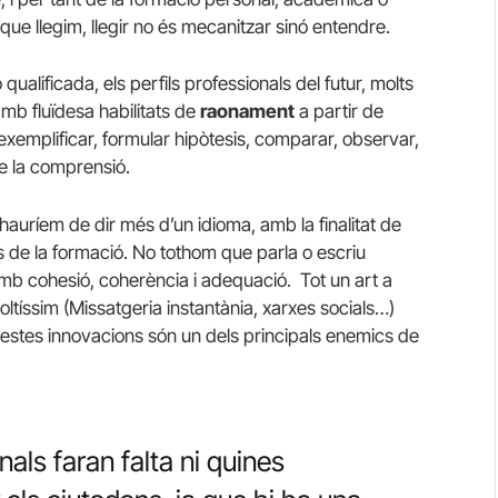
 que llegim, llegir no és mecanitzar sinó entendre.
lificada, els perfils professionals del futur, molts
mb fluïdesa habilitats de
raonament
a partir de
 exemplificar, formular hipòtesis, comparar, observar,
de la comprensió.
 hauríem de dir més d’un idioma, amb la finalitat de
s de la formació. No tothom que parla o escriu
amb cohesió, coherència i adequació. Tot un art a
oltíssim (Missatgeria instantània, xarxes socials…)
aquestes innovacions són un dels principals enemics de
als faran falta ni quines