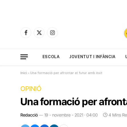
Facebook
X
Instagram
(Twitter)
ESCOLA
JOVENTUT I INFÀNCIA
Inici
»
Una formació per afrontar el futur amb èxit
OPINIÓ
Una formació per afronta
Redacció
19 - novembre - 2021 · 04:00
4 Mins R