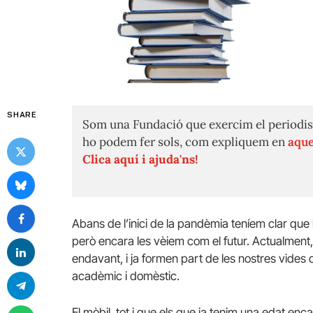
SHARE
Som una Fundació que exercim el periodis
ho podem fer sols, com expliquem en
aque
Clica aquí i ajuda'ns!
Abans de l’inici de la pandèmia teníem clar que
però encara les vèiem com el futur. Actualment,
endavant, i ja formen part de les nostres vides 
acadèmic i domèstic.
El mòbil, tot i que els que ja tenim una edat enca