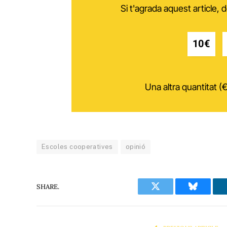
Si t'agrada aquest article,
10€
Una altra quantitat (€
Escoles cooperatives
opinió
SHARE.
Twitter
Bluesky