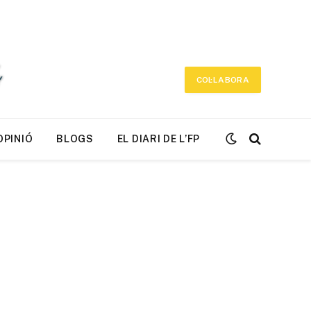
COL·LABORA
OPINIÓ
BLOGS
EL DIARI DE L’FP