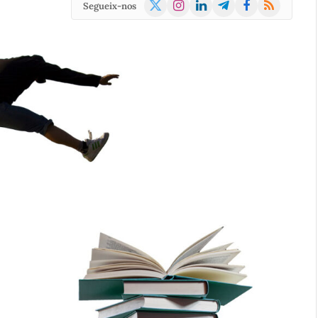
X
Instagram
LinkedIn
Telegram
Facebook
RSS
Segueix-nos
(Twitter)