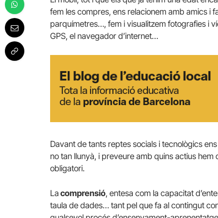
fem les compres, ens relacionem amb amics i f
parquímetres…, fem i visualitzem fotografies i víd
GPS, el navegador d’internet…
Davant de tants reptes socials i tecnològics e
no tan llunyà, i preveure amb quins actius hem
obligatori.
La
comprensió
, entesa com la capacitat d’enten
taula de dades… tant pel que fa al contingut com
qualsevol procés d’ensenyament-aprenentatge, 