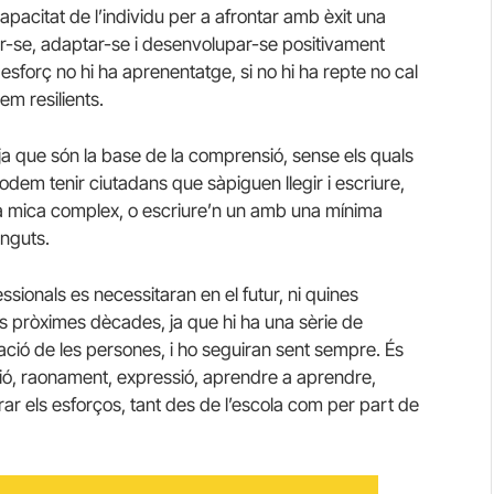
capacitat de l’individu per a afrontar amb èxit una
rar-se, adaptar-se i desenvolupar-se positivament
esforç no hi ha aprenentatge, si no hi ha repte no cal
em resilients.
 ja que són la base de la comprensió, sense els quals
dem tenir ciutadans que sàpiguen llegir i escriure,
na mica complex, o escriure’n un amb una mínima
inguts.
sionals es necessitaran en el futur, ni quines
es pròximes dècades, ja que hi ha una sèrie de
ció de les persones, i ho seguiran sent sempre. És
ó, raonament, expressió, aprendre a aprendre,
rar els esforços, tant des de l’escola com per part de