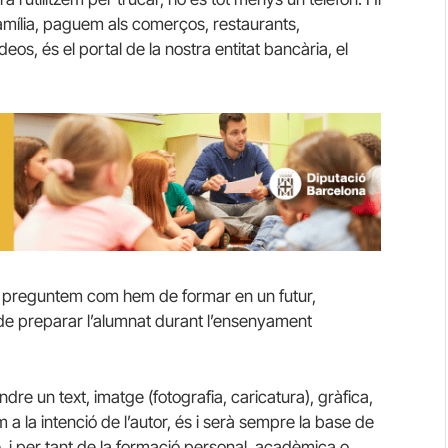
amília, paguem als comerços, restaurants,
eos, és el portal de la nostra entitat bancària, el
ns preguntem com hem de formar en un futur,
 de preparar l’alumnat durant l’ensenyament
dre un text, imatge (fotografia, caricatura), gràfica,
 a la intenció de l’autor, és i serà sempre la base de
i per tant de la formació personal, acadèmica o