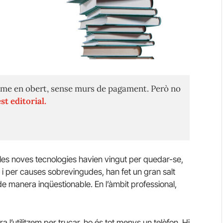
me en obert, sense murs de pagament. Però no
st editorial.
 les noves tecnologies havien vingut per quedar-se,
 i per causes sobrevingudes, han fet un gran salt
de manera inqüestionable. En l’àmbit professional,
ra l’utilitzem per trucar, ho és tot menys un telèfon. Hi