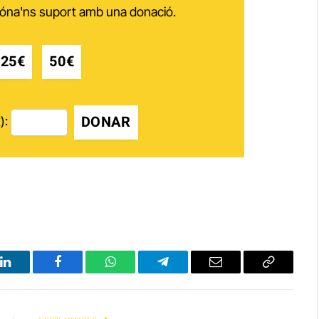
 dóna'ns suport amb una donació.
25€
50€
DONAR
):
LinkedIn
Facebook
WhatsApp
Telegram
Email
Copy
Link