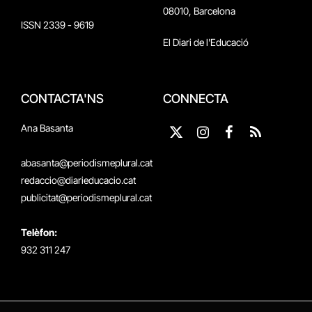
08010, Barcelona
ISSN 2339 - 9619
El Diari de l'Educació
CONTACTA'NS
CONNECTA
Ana Basanta
X
Instagram
Facebook
RSS
(Twitter)
abasanta@periodismeplural.cat
redaccio@diarieducacio.cat
publicitat@periodismeplural.cat
Telèfon:
932 311 247