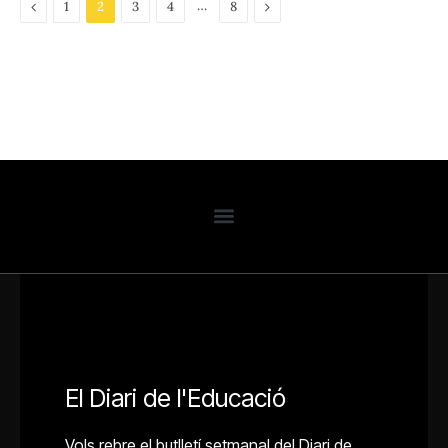
Previous
…
Next
1
2
3
4
8