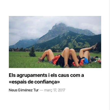
Els agrupaments i els caus com a
«espais de confiança»
Neus Giménez Tur
març 17, 2017