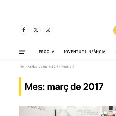
Facebook
X
Instagram
(Twitter)
ESCOLA
JOVENTUT I INFÀNCIA
Inici
»
Arxius de març 2017
»
Pàgina 4
Mes:
març de 2017