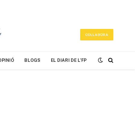
COL·LABORA
OPINIÓ
BLOGS
EL DIARI DE L’FP