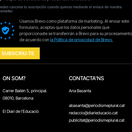
ON SOM?
CONTACTA'NS
Carrer Bailén 5, principal.
Ana Basanta
08010, Barcelona
abasanta@periodismeplural.cat
El Diari de l'Educació
redaccio@diarieducacio.cat
publicitat@periodismeplural.cat