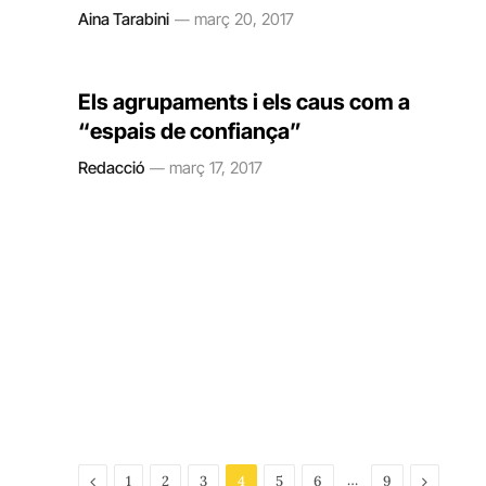
Aina Tarabini
març 20, 2017
Els agrupaments i els caus com a
“espais de confiança”
Redacció
març 17, 2017
Previous
…
Next
1
2
3
4
5
6
9