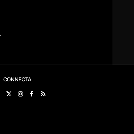
CONNECTA
X
Instagram
Facebook
RSS
(Twitter)