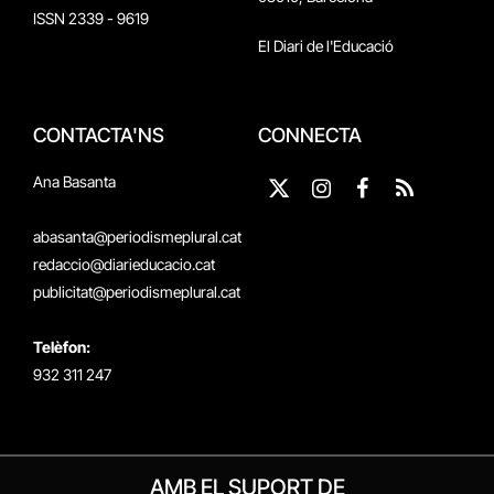
ISSN 2339 - 9619
El Diari de l'Educació
CONTACTA'NS
CONNECTA
Ana Basanta
X
Instagram
Facebook
RSS
(Twitter)
abasanta@periodismeplural.cat
redaccio@diarieducacio.cat
publicitat@periodismeplural.cat
Telèfon:
932 311 247
AMB EL SUPORT DE