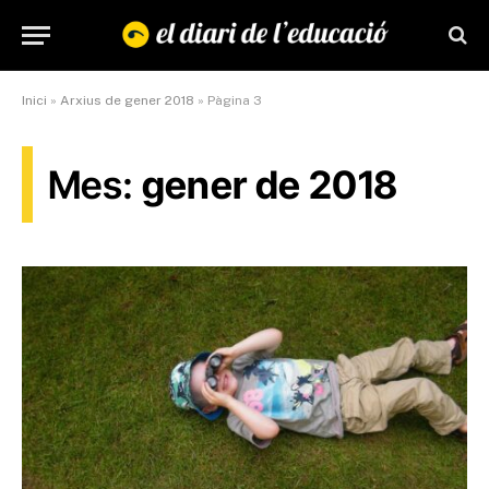
Inici
»
Arxius de gener 2018
»
Pàgina 3
Mes:
gener de 2018