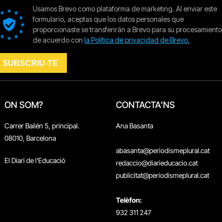
ON SOM?
CONTACTA'NS
Carrer Bailén 5, principal.
Ana Basanta
08010, Barcelona
abasanta@periodismeplural.cat
El Diari de l'Educació
redaccio@diarieducacio.cat
publicitat@periodismeplural.cat
Telèfon:
932 311 247