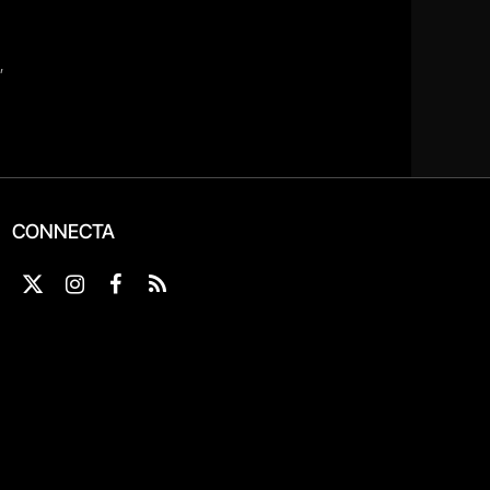
CONNECTA
X
Instagram
Facebook
RSS
(Twitter)