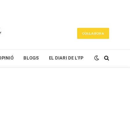
COL·LABORA
OPINIÓ
BLOGS
EL DIARI DE L’FP