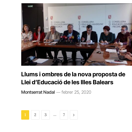
Llums i ombres de la nova proposta de
Llei d’Educació de les Illes Balears
Montserrat Nadal
febrer 25, 2020
…
Next
1
2
3
7