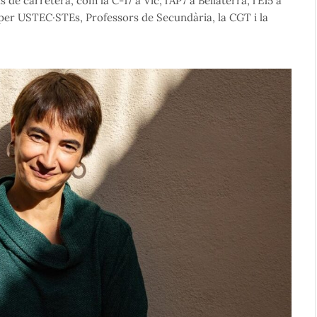
 de carretera, com la C-17 a Vic, l’AP7 a Bellaterra, l’E15 a
per USTEC·STEs, Professors de Secundària, la CGT i la