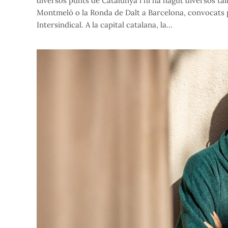
diversos punts de Catalunya i hi ha hagut diversos talls
Montmeló o la Ronda de Dalt a Barcelona, convocats 
Intersindical. A la capital catalana, la…