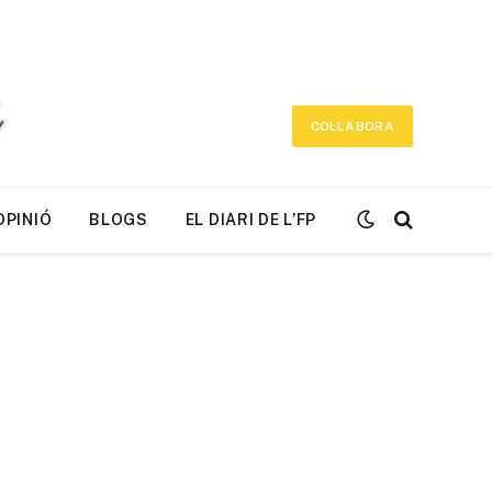
COL·LABORA
OPINIÓ
BLOGS
EL DIARI DE L’FP
r)