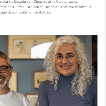
nciada en Història i en Ciències de la Comunicació.
ora dels llibres "La aldea del silencio", "Días que valieron la
bano desconocido", entre d'altres.