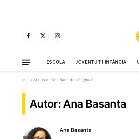
Facebook
X
Instagram
(Twitter)
ESCOLA
JOVENTUT I INFÀNCIA
Inici
»
Arxius de Ana Basanta
»
Pàgina 2
Autor: Ana Basanta
Ana Basanta