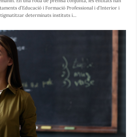
emanin. En una roda de premsa conjunta, les entitats han
rtaments d’Educació i Formació Professional i d’Interior i
estigmatitzar determinats instituts i…