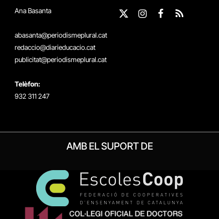
Ana Basanta
X
Instagram
Facebook
RSS
(Twitter)
abasanta@periodismeplural.cat
redaccio@diarieducacio.cat
publicitat@periodismeplural.cat
Telèfon:
932 311 247
AMB EL SUPORT DE