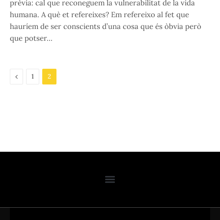
prèvia: cal que reconeguem la vulnerabilitat de la vida
humana. A què et refereixes? Em refereixo al fet que
hauríem de ser conscients d’una cosa que és òbvia però
que potser…
Previous
1
2