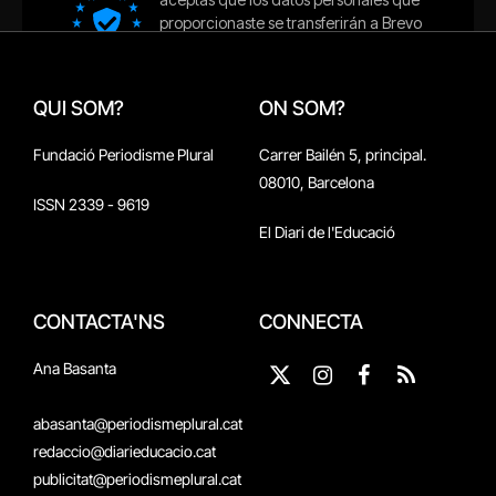
QUI SOM?
ON SOM?
Fundació Periodisme Plural
Carrer Bailén 5, principal.
08010, Barcelona
ISSN 2339 - 9619
El Diari de l'Educació
CONTACTA'NS
CONNECTA
Ana Basanta
X
Instagram
Facebook
RSS
(Twitter)
abasanta@periodismeplural.cat
redaccio@diarieducacio.cat
publicitat@periodismeplural.cat