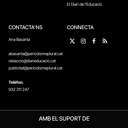
El Diari de l'Educació
CONTACTA'NS
CONNECTA
Ana Basanta
X
Instagram
Facebook
RSS
(Twitter)
abasanta@periodismeplural.cat
redaccio@diarieducacio.cat
publicitat@periodismeplural.cat
Telèfon:
932 311 247
AMB EL SUPORT DE