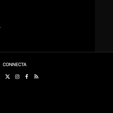
CONNECTA
X
Instagram
Facebook
RSS
(Twitter)