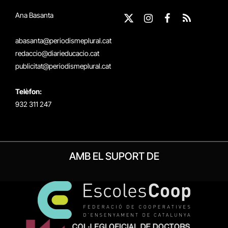
Ana Basanta
X
Instagram
Facebook
RSS
(Twitter)
abasanta@periodismeplural.cat
redaccio@diarieducacio.cat
publicitat@periodismeplural.cat
Telèfon:
932 311 247
AMB EL SUPORT DE