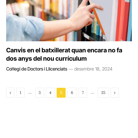
Canvis en el batxillerat quan encara no fa
dos anys del nou currículum
Col·legi de Doctors i Llicenciats
desembre 18, 2024
Previous
…
…
Next
1
3
4
5
6
7
35