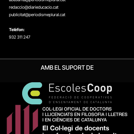
redaccio@diarieducacio.cat
publicitat@periodismeplural.cat
Telèfon:
932 311 247
AMB EL SUPORT DE