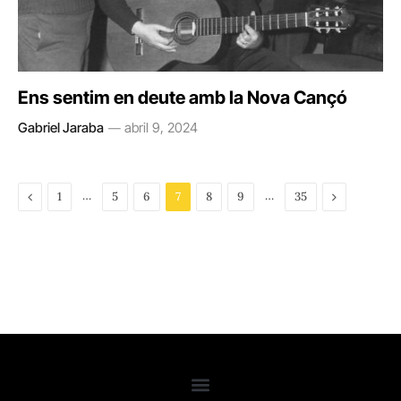
Ens sentim en deute amb la Nova Cançó
Gabriel Jaraba
abril 9, 2024
Previous
…
…
Next
1
5
6
7
8
9
35