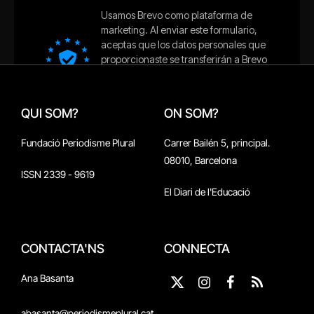
QUI SOM?
ON SOM?
Fundació Periodisme Plural
Carrer Bailén 5, principal.
08010, Barcelona
ISSN 2339 - 9619
El Diari de l'Educació
CONTACTA'NS
CONNECTA
Ana Basanta
X
Instagram
Facebook
RSS
(Twitter)
abasanta@periodismeplural.cat