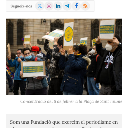
X
Instagram
LinkedIn
Telegram
Facebook
RSS
Segueix-nos
(Twitter)
Concentració del 6 de febrer a la Plaça de Sant Jaume
Som una Fundació que exercim el periodisme en