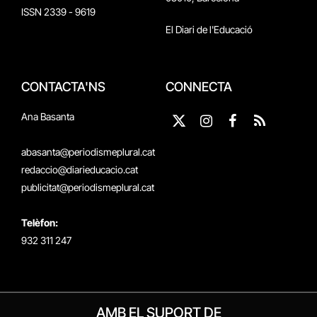
ISSN 2339 - 9619
El Diari de l'Educació
CONTACTA'NS
CONNECTA
Ana Basanta
X
Instagram
Facebook
RSS
(Twitter)
abasanta@periodismeplural.cat
redaccio@diarieducacio.cat
publicitat@periodismeplural.cat
Telèfon:
932 311 247
AMB EL SUPORT DE