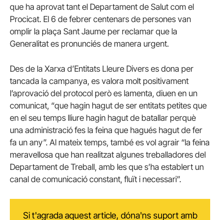
que ha aprovat tant el Departament de Salut com el
Procicat. El 6 de febrer centenars de persones van
omplir la plaça Sant Jaume per reclamar que la
Generalitat es pronunciés de manera urgent.
Des de la Xarxa d’Entitats Lleure Divers es dona per
tancada la campanya, es valora molt positivament
l’aprovació del protocol però es lamenta, diuen en un
comunicat, “que hagin hagut de ser entitats petites que
en el seu temps lliure hagin hagut de batallar perquè
una administració fes la feina que hagués hagut de fer
fa un any”. Al mateix temps, també es vol agrair “la feina
meravellosa que han realitzat algunes treballadores del
Departament de Treball, amb les que s’ha establert un
canal de comunicació constant, fluït i necessari”.
Si t'agrada aquest article, dóna'ns suport amb