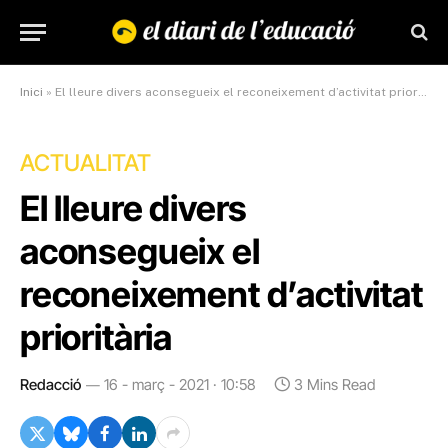
Inici
»
El lleure divers aconsegueix el reconeixement d’activitat prioritària
ACTUALITAT
El lleure divers
aconsegueix el
reconeixement d’activitat
prioritària
Redacció
16 - març - 2021 · 10:58
3 Mins Read