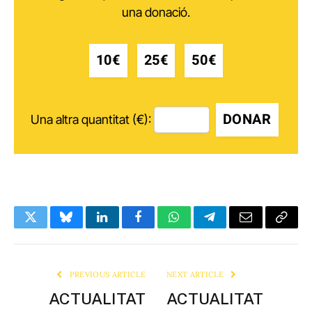
una donació.
10€
25€
50€
DONAR
Una altra quantitat (€):
Twitter
Bluesky
LinkedIn
Facebook
WhatsApp
Telegram
Email
Copy
Link
PREVIOUS ARTICLE
NEXT ARTICLE
ACTUALITAT
ACTUALITAT