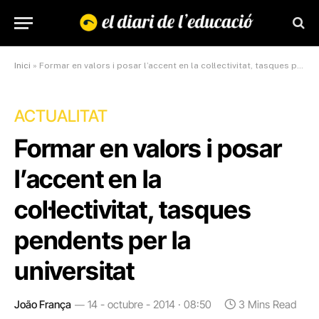
Inici
»
Formar en valors i posar l’accent en la col·lectivitat, tasques pendents per la universitat
ACTUALITAT
Formar en valors i posar
l’accent en la
col·lectivitat, tasques
pendents per la
universitat
João França
14 - octubre - 2014 · 08:50
3 Mins Read