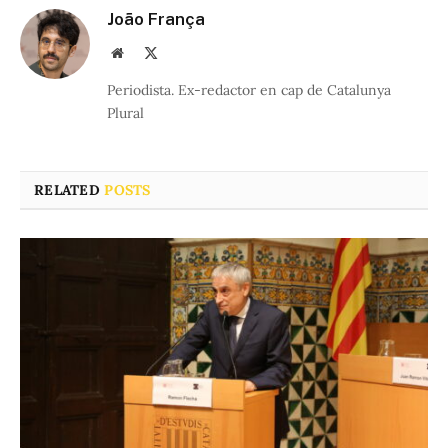
João França
Website
X
(Twitter)
Periodista. Ex-redactor en cap de Catalunya
Plural
RELATED
POSTS