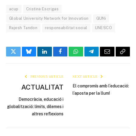
acup
Cristina Escrigas
Global University Network for Innovation
GUNi
Rajesh Tandon
responsabilitat social
UNESCO
Twitter
Bluesky
LinkedIn
Facebook
WhatsApp
Telegram
Email
Copy
Link
PREVIOUS ARTICLE
NEXT ARTICLE
ACTUALITAT
El compromís amb l’educació:
l’aposta per la llum!
Democràcia, educació i
globalització: límits, dilemes i
altres reflexions