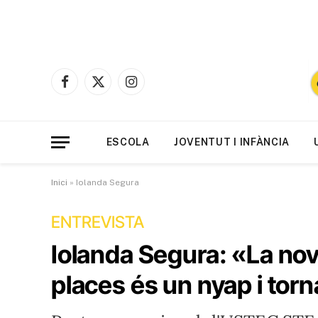
Facebook
X
Instagram
(Twitter)
ESCOLA
JOVENTUT I INFÀNCIA
Inici
»
Iolanda Segura
ENTREVISTA
Iolanda Segura: «La nova
places és un nyap i torn