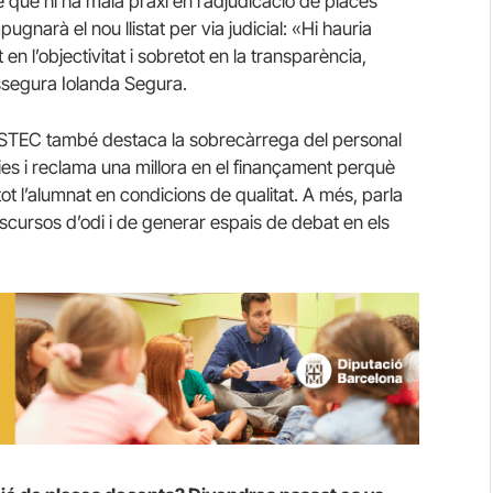
é que hi ha mala praxi en l’adjudicació de places
ugnarà el nou llistat per via judicial: «Hi hauria
 l’objectivitat i sobretot en la transparència,
ssegura Iolanda Segura.
’USTEC també destaca la sobrecàrrega del personal
es i reclama una millora en el finançament perquè
 tot l’alumnat en condicions de qualitat. A més, parla
discursos d’odi i de generar espais de debat en els