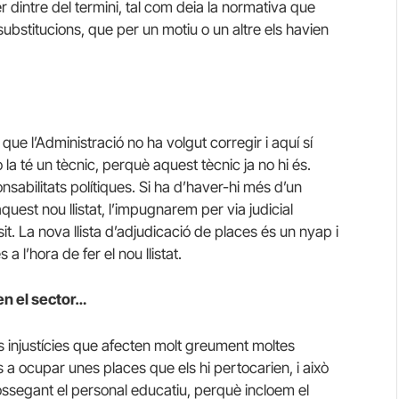
r dintre del termini, tal com deia la normativa que
substitucions, que per un motiu o un altre els havien
que l’Administració no ha volgut corregir i aquí sí
o la té un tècnic, perquè aquest tècnic ja no hi és.
sabilitats polítiques. Si ha d’haver-hi més d’un
quest nou llistat, l’impugnarem per via judicial
. La nova llista d’adjudicació de places és un nyap i
a l’hora de fer el nou llistat.
en el sector…
s injustícies que afecten molt greument moltes
a ocupar unes places que els hi pertocarien, i això
ssegant el personal educatiu, perquè incloem el