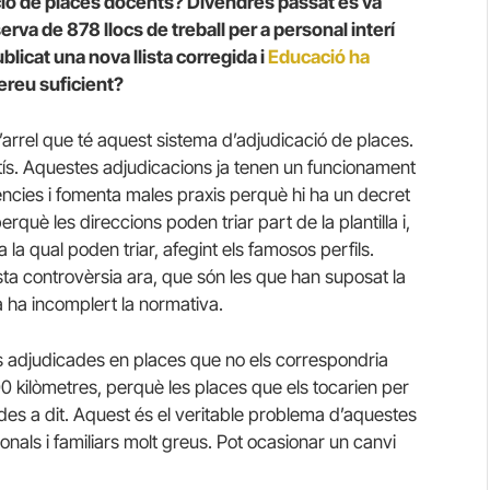
ció de places docents? Divendres passat es va
rva de 878 llocs de treball per a personal interí
blicat una nova llista corregida i
Educació ha
ereu suficient?
’arrel que té aquest sistema d’adjudicació de places.
tís. Aquestes adjudicacions ja tenen un funcionament
cies i fomenta males praxis perquè hi ha un decret
erquè les direccions poden triar part de la plantilla i,
la qual poden triar, afegint els famosos perfils.
a controvèrsia ara, que són les que han suposat la
ha incomplert la normativa.
es adjudicades en places que no els correspondria
300 kilòmetres, perquè les places que els tocarien per
ades a dit. Aquest és el veritable problema d’aquestes
nals i familiars molt greus. Pot ocasionar un canvi