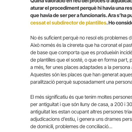
Quina valoració en feu del procés d’adjudica
aturar el procediment perquè hi havia una rese
que havia de ser per a funcionaris. Ara s’ha pu
cessat el subdirector de plantilles
. Ho consid
No és suficient perquè no resol els problemes d
Això només és la cirereta que ha coronat el pas
de base que comporta que es produeixin incidèn
de plantilles que el sosté, o que en forma part, p
a més, fer unes places adaptades a la persona a 
Aquestes són les places que han generat aquest
paralització perquè suposadament una persona 
El més significatiu és que tenim moltes person
per antiguitat i que són lluny de casa, a 200 i 
antiguitat les estan ocupant altres persones tri
adjudicacions d’estiu, i genera uns drames perso
de domicili, problemes de conciliació…