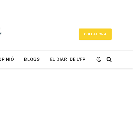
COL·LABORA
OPINIÓ
BLOGS
EL DIARI DE L’FP