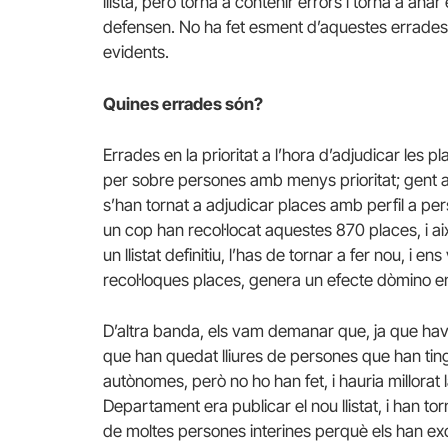
llista, però torna a contenir errors i torna a ana
defensen. No ha fet esment d’aquestes errades;
evidents.
Quines errades són?
Errades en la prioritat a l’hora d’adjudicar les p
per sobre persones amb menys prioritat; gent a
s’han tornat a adjudicar places amb perfil a pe
un cop han recol·locat aquestes 870 places, i aix
un llistat definitiu, l’has de tornar a fer nou, i 
recol·loques places, genera un efecte dòmino en 
D’altra banda, els vam demanar que, ja que havie
que han quedat lliures de persones que han tin
autònomes, però no ho han fet, i hauria millorat
Departament era publicar el nou llistat, i han to
de moltes persones interines perquè els han exc