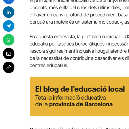
El principal sindicat educatiu de Catalunya sost
docents, més enllà del caos dels últims dies, i imp
d’haver un canvi profund de procediment basat en
perquè ara mateix és un sistema molt opac», a
En aquesta entrevista, la portaveu nacional d
educatiu per tasques burocràtiques innecessàri
l’escola sigui realment inclusiva i pugui atendre
de la necessitat de contribuir a desactivar els 
centres educatius.