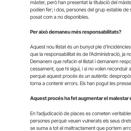
màster, però han presentat la titulació del màste
podien fer; i dos, persones del grup estable de 
posat com a no disponibles.
Per això demaneu més responsabilitats?
Aquest nou llistat és un bunyol ple d’incidències 
que la responsabilitat és de l’Administració, ja n
Demanem que refacin el llistat i demanem respon
cessament, que hi sigui, i si no volen reconduir a
perquè aquest procés és un autèntic despropòsit
torna a contenir errors. Els han pogut les presses 
Aquest procés ha fet augmentar el malestar 
En l’adjudicació de places es cometen veritable
persones perquè veuen vulnerats els seus drets 
se suma a tot el maltractament que portem arro