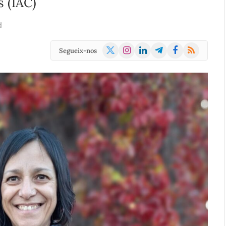
 (IAC)
d
X
Instagram
LinkedIn
Telegram
Facebook
RSS
Segueix-nos
(Twitter)