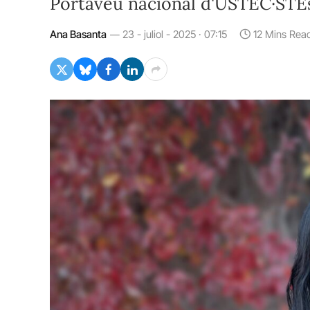
Portaveu nacional d'USTEC·STEs
Ana Basanta
23 - juliol - 2025 · 07:15
12 Mins Rea