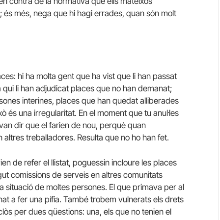
r en contra de la normativa que ells mateixos
 és més, nega que hi hagi errades, quan són molt
laces: hi ha molta gent que ha vist que li han passat
 qui li han adjudicat places que no han demanat;
rsones interines, places que han quedat alliberades
ò és una irregularitat. En el moment que tu anul·les
ens van dir que el farien de nou, perquè quan
altres treballadores. Resulta que no ho han fet.
n de refer el llistat, poguessin incloure les places
gut comissions de serveis en altres comunitats
 la situació de moltes persones. El que primava per al
rnat a fer una pífia. També trobem vulnerats els drets
lòs per dues qüestions: una, els que no tenien el