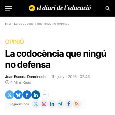
Inici
»
La codocència que ningú no defensa
OPINIÓ
La codocència que ningú
no defensa
Joan Escoda Domènech
11 - juny - 2026 · 02:46
4 Mins Read
X
Instagram
LinkedIn
Telegram
Facebook
RSS
Segueix-nos
(Twitter)