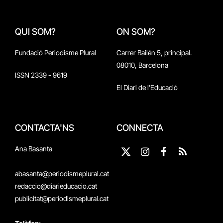
QUI SOM?
ON SOM?
Fundació Periodisme Plural
Carrer Bailén 5, principal.
08010, Barcelona
ISSN 2339 - 9619
El Diari de l'Educació
CONTACTA'NS
CONNECTA
Ana Basanta
X
Instagram
Facebook
RSS
(Twitter)
abasanta@periodismeplural.cat
redaccio@diarieducacio.cat
publicitat@periodismeplural.cat