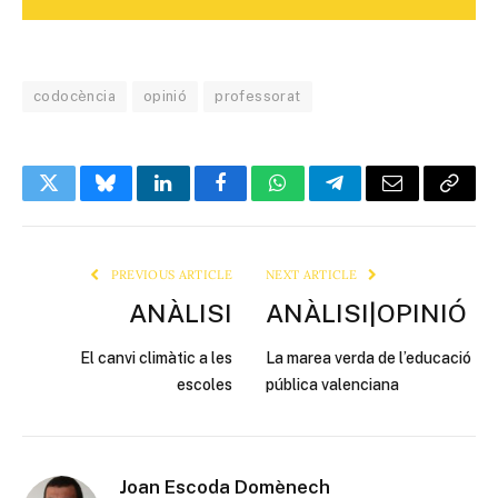
codocència
opinió
professorat
Twitter
Bluesky
LinkedIn
Facebook
WhatsApp
Telegram
Email
Copy
Link
PREVIOUS ARTICLE
NEXT ARTICLE
ANÀLISI
ANÀLISI|OPINIÓ
El canvi climàtic a les
La marea verda de l’educació
escoles
pública valenciana
Joan Escoda Domènech