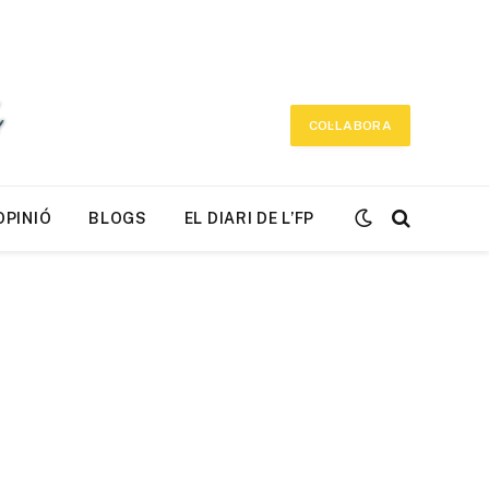
COL·LABORA
OPINIÓ
BLOGS
EL DIARI DE L’FP