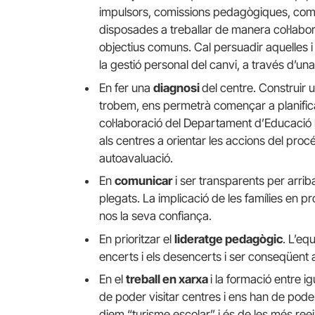
impulsors, comissions pedagògiques, comi
disposades a treballar de manera col·labora
objectius comuns. Cal persuadir aquelles 
la gestió personal del canvi, a través d’una
En fer una
diagnosi
del centre. Construir 
trobem, ens permetrà començar a planific
col·laboració del Departament d’Educació 
als centres a orientar les accions del proc
autoavaluació.
En
comunicar
i ser transparents per arri
plegats. La implicació de les famílies en p
nos la seva confiança.
En prioritzar el
lideratge pedagògic
. L’eq
encerts i els desencerts i ser conseqüent
En el
treball en xarxa
i la formació entre 
de poder visitar centres i ens han de poder
diem “turisme escolar” i és de les més reei