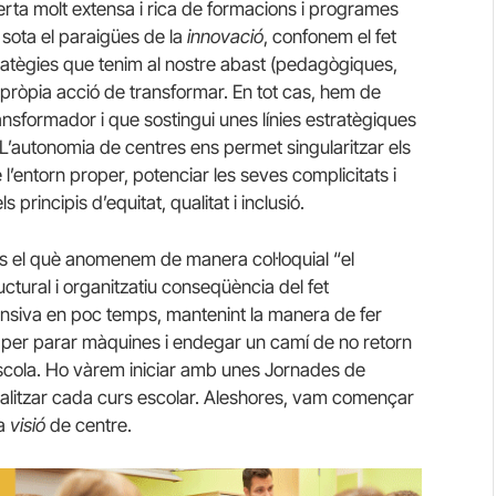
erta molt extensa i rica de formacions i programes
sota el paraigües de la
innovació
, confonem el fet
stratègies que tenim al nostre abast (pedagògiques,
a pròpia acció de transformar. En tot cas, hem de
ransformador i que sostingui unes línies estratègiques
u. L’autonomia de centres ens permet singularitzar els
 l’entorn proper, potenciar les seves complicitats i
principis d’equitat, qualitat i inclusió.
s el què anomenem de manera col·loquial “el
uctural i organitzatiu conseqüència del fet
nsiva en poc temps, mantenint la manera de fer
 per parar màquines i endegar un camí de no retorn
escola. Ho vàrem iniciar amb unes Jornades de
alitzar cada curs escolar. Aleshores, vam començar
la
visió
de centre.