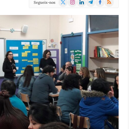
X
Instagram
LinkedIn
Telegram
Facebook
RSS
Segueix-nos
(Twitter)