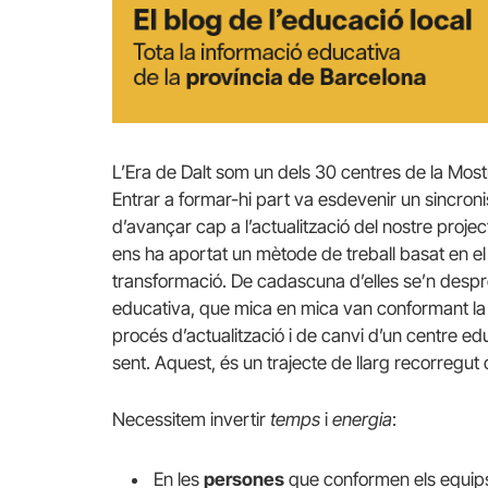
L’Era de Dalt som un dels 30 centres de la Mos
Entrar a formar-hi part va esdevenir un sincron
d’avançar cap a l’actualització del nostre projec
ens ha aportat un mètode de treball basat en el 
transformació. De cadascuna d’elles se’n desp
educativa, que mica en mica van conformant la b
procés d’actualització i de canvi d’un centre ed
sent. Aquest, és un trajecte de llarg recorregut q
Necessitem invertir
temps
i
energia
:
En les
persones
que conformen els equips 