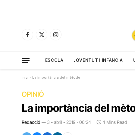
Facebook
X
Instagram
(Twitter)
ESCOLA
JOVENTUT I INFÀNCIA
Inici
»
La importància del mètode
OPINIÓ
La importància del mèt
Redacció
3 - abril - 2019 · 06:24
4 Mins Read