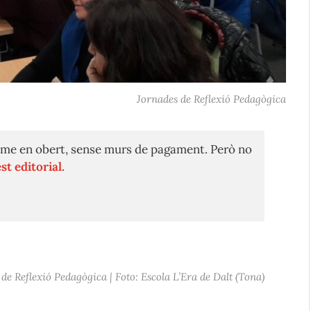
Jornades de Reflexió Pedagògica
me en obert, sense murs de pagament. Però no
st editorial.
de Reflexió Pedagògica | Foto: Escola L’Era de Dalt (Tona)