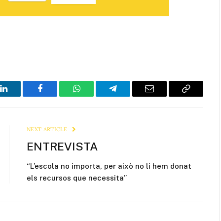
LinkedIn
Facebook
WhatsApp
Telegram
Email
Copy
Link
NEXT ARTICLE
ENTREVISTA
“L’escola no importa, per això no li hem donat
els recursos que necessita”