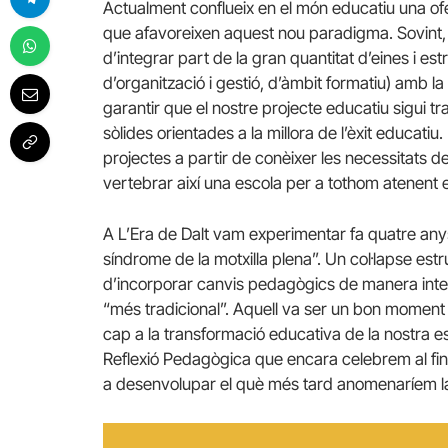
Actualment conflueix en el món educatiu una of
que afavoreixen aquest nou paradigma. Sovint, 
d’integrar part de la gran quantitat d’eines i e
d’organització i gestió, d’àmbit formatiu) amb l
garantir que el nostre projecte educatiu sigui t
sòlides orientades a la millora de l’èxit educati
projectes a partir de conèixer les necessitats de
vertebrar així una escola per a tothom atenent els 
A L’Era de Dalt vam experimentar fa quatre any
síndrome de la motxilla plena”. Un col·lapse estr
d’incorporar canvis pedagògics de manera inte
“més tradicional”. Aquell va ser un bon moment
cap a la transformació educativa de la nostra 
Reflexió Pedagògica que encara celebrem al fin
a desenvolupar el què més tard anomenaríem 