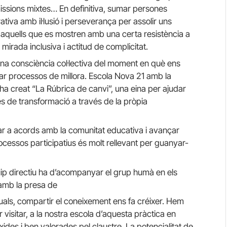
ssions mixtes… En definitiva, sumar persones
tiva amb il·lusió i perseverança per assolir uns
i aquells que es mostren amb una certa resistència a
 mirada inclusiva i actitud de complicitat.
una consciència col·lectiva del moment en què ens
ar processos de millora. Escola Nova 21 amb la
ha creat “La Rúbrica de canvi”, una eina per ajudar
és de transformació a través de la pròpia
bar a acords amb la comunitat educativa i avançar
rocessos participatius és molt rellevant per guanyar-
uip directiu ha d’acompanyar el grup humà en els
 amb la presa de
iguals, compartir el coneixement ens fa créixer. Hem
 visitar, a la nostra escola d’aquesta pràctica en
xides i ben valorades pel claustre. La potencialitat de