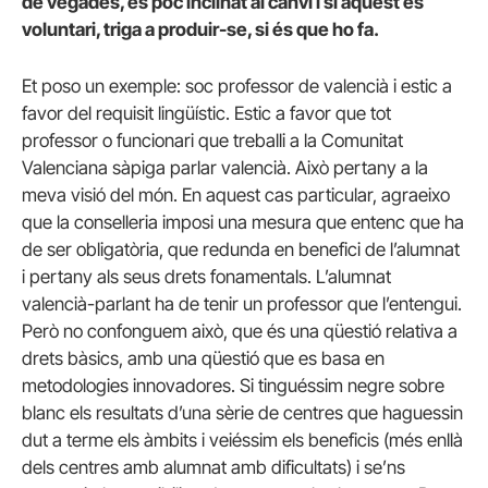
de vegades, és poc inclinat al canvi i si aquest és
voluntari, triga a produir-se, si és que ho fa.
Et poso un exemple: soc professor de valencià i estic a
favor del requisit lingüístic. Estic a favor que tot
professor o funcionari que treballi a la Comunitat
Valenciana sàpiga parlar valencià. Això pertany a la
meva visió del món. En aquest cas particular, agraeixo
que la conselleria imposi una mesura que entenc que ha
de ser obligatòria, que redunda en benefici de l’alumnat
i pertany als seus drets fonamentals. L’alumnat
valencià-parlant ha de tenir un professor que l’entengui.
Però no confonguem això, que és una qüestió relativa a
drets bàsics, amb una qüestió que es basa en
metodologies innovadores. Si tinguéssim negre sobre
blanc els resultats d’una sèrie de centres que haguessin
dut a terme els àmbits i veiéssim els beneficis (més enllà
dels centres amb alumnat amb dificultats) i se’ns