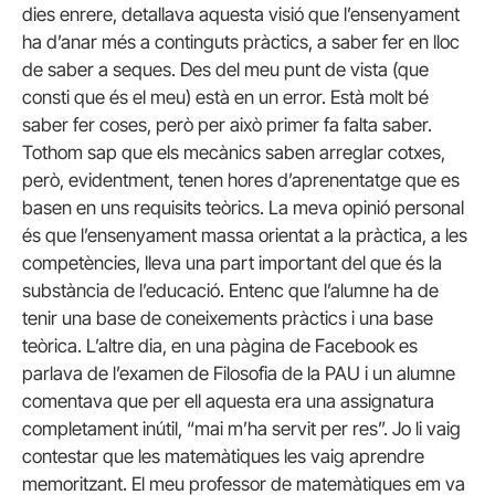
dies enrere, detallava aquesta visió que l’ensenyament
ha d’anar més a continguts pràctics, a saber fer en lloc
de saber a seques. Des del meu punt de vista (que
consti que és el meu) està en un error. Està molt bé
saber fer coses, però per això primer fa falta saber.
Tothom sap que els mecànics saben arreglar cotxes,
però, evidentment, tenen hores d’aprenentatge que es
basen en uns requisits teòrics. La meva opinió personal
és que l’ensenyament massa orientat a la pràctica, a les
competències, lleva una part important del que és la
substància de l’educació. Entenc que l’alumne ha de
tenir una base de coneixements pràctics i una base
teòrica. L’altre dia, en una pàgina de Facebook es
parlava de l’examen de Filosofia de la PAU i un alumne
comentava que per ell aquesta era una assignatura
completament inútil, “mai m’ha servit per res”. Jo li vaig
contestar que les matemàtiques les vaig aprendre
memoritzant. El meu professor de matemàtiques em va