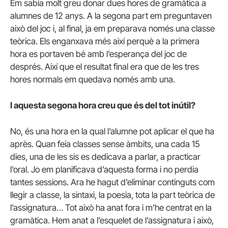
Em sabia molt greu donar dues hores de gramàtica a
alumnes de 12 anys. A la segona part em preguntaven
això del joc i, al final, ja em preparava només una classe
teòrica. Els enganxava més així perquè a la primera
hora es portaven bé amb l’esperança del joc de
després. Així que el resultat final era que de les tres
hores normals em quedava només amb una.
I aquesta segona hora creu que és del tot inútil?
No, és una hora en la qual l’alumne pot aplicar el que ha
après. Quan feia classes sense àmbits, una cada 15
dies, una de les sis es dedicava a parlar, a practicar
l’oral. Jo em planificava d’aquesta forma i no perdia
tantes sessions. Ara he hagut d’eliminar continguts com
llegir a classe, la sintaxi, la poesia, tota la part teòrica de
l’assignatura… Tot això ha anat fora i m’he centrat en la
gramàtica. Hem anat a l’esquelet de l’assignatura i això,