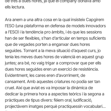
de tres a dues hores, ja que el company donava amb
ells lectura.
Ara anem a una altra cosa en la qual insisteix Capgirem
l’ESO (una plataforma en defensa de models innovadors
a l’ESO) i la tendència pro àmbits, i és que les sessions
han de ser flexibles, s’han d’articular en temps suficients
que de vegades porten a enganxar dues hores
seguides. Tornant a la meva situació d’aquest curs, jo
tenia les meves dues hores de valencià en aquest grup
juntes; ara bé, no vaig trigar a comprovar que per ells
dues hores seguides eren un exercici de resistència.
Evidentment, les cares eren d’avorriment, de
cansament. Amb aquestes criatures no podia ser tan
cruel. Així que aviat es va imposar la dinàmica de
dedicar la primera hora a aspectes teòrics i la segona a
pràctiques de tipus divers: fèiem oral, ludificació,
projectàvem imatges perquè practiquessin vocabulari…