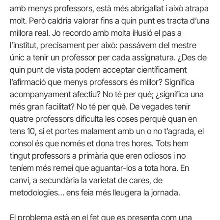
amb menys professors, està més abrigallat i això atrapa
molt. Però caldria valorar fins a quin punt es tracta d’una
millora real. Jo recordo amb molta il·lusió el pas a
l’institut, precisament per això: passàvem del mestre
únic a tenir un professor per cada assignatura. ¿Des de
quin punt de vista podem acceptar científicament
l’afirmació que menys professors és millor? Significa
acompanyament afectiu? No té per què; ¿significa una
més gran facilitat? No té per què. De vegades tenir
quatre professors dificulta les coses perquè quan en
tens 10, si et portes malament amb un o no t’agrada, el
consol és que només et dona tres hores. Tots hem
tingut professors a primària que eren odiosos i no
teníem més remei que aguantar-los a tota hora. En
canvi, a secundària la varietat de cares, de
metodologies… ens feia més lleugera la jornada.
El problema està en el fet que es presenta com una