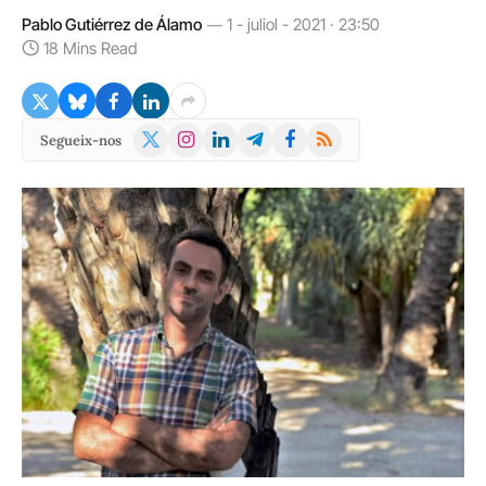
Pablo Gutiérrez de Álamo
1 - juliol - 2021 · 23:50
18 Mins Read
X
Instagram
LinkedIn
Telegram
Facebook
RSS
Segueix-nos
(Twitter)