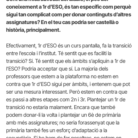
coneixement a 1r d’ESO, és tan específic com perquè
sigui tan complicat com per donar continguts d’altres
assignatures? En el teu cas podria ser castellà o
història, principalment.
Efectivament, 1r d’ESO és un curs pantalla, fa la transició
entre l’escola i l’institut. Té sentit que es faciliti la
transició? Sí. Té sentit que els àmbits s’apliquin a 1r de
l’ESO? Podria acceptar que sí. La majoria dels
professors que estem a la plataforma no estem en
contra que 1r d’ESO sigui per àmbits, i entenem que pot
ser una mesura interessant. Però estem en contra que
es passi a altres etapes com 2n i 3r. Plantejar un 1r de
transició no estaria malament. Encara que també
podem donar-li la volta i plantejar un 6è de primària
amb més assignatures; no seria forassenyat que la
primària també fes un esforç d’adaptació a la