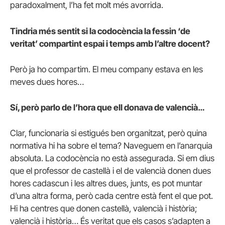
paradoxalment, l’ha fet molt més avorrida.
Tindria més sentit si la codocència la fessin ‘de
veritat’ compartint espai i temps amb l’altre docent?
Però ja ho compartim. El meu company estava en les
meves dues hores…
Sí, però parlo de l’hora que ell donava de valencià…
Clar, funcionaria si estigués ben organitzat, però quina
normativa hi ha sobre el tema? Naveguem en l’anarquia
absoluta. La codocència no està assegurada. Si em dius
que el professor de castellà i el de valencià donen dues
hores cadascun i les altres dues, junts, es pot muntar
d’una altra forma, però cada centre està fent el que pot.
Hi ha centres que donen castellà, valencià i història;
valencià i història… És veritat que els casos s’adapten a