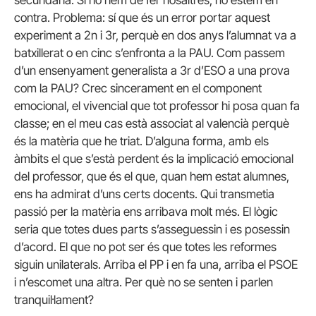
secundària. Si ho hem de fer nosaltres, no estem en
contra. Problema: sí que és un error portar aquest
experiment a 2n i 3r, perquè en dos anys l’alumnat va a
batxillerat o en cinc s’enfronta a la PAU. Com passem
d’un ensenyament generalista a 3r d’ESO a una prova
com la PAU? Crec sincerament en el component
emocional, el vivencial que tot professor hi posa quan fa
classe; en el meu cas està associat al valencià perquè
és la matèria que he triat. D’alguna forma, amb els
àmbits el que s’està perdent és la implicació emocional
del professor, que és el que, quan hem estat alumnes,
ens ha admirat d’uns certs docents. Qui transmetia
passió per la matèria ens arribava molt més. El lògic
seria que totes dues parts s’asseguessin i es posessin
d’acord. El que no pot ser és que totes les reformes
siguin unilaterals. Arriba el PP i en fa una, arriba el PSOE
i n’escomet una altra. Per què no se senten i parlen
tranquil·lament?