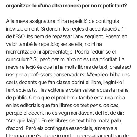
organitzar-lo d’una altra manera per no repetir tant?
A la meva assignatura hi ha repetició de continguts
inevitablement. Si donem les regles d’accentuació a 1r
de l’ESO, les hem de repassar l’any següent. Posem en
valor també la repetició; sense ella, no hi ha
memorització ni aprenentatge. Podria reduir-se el
currículum? Sí, però per mi això no és una prioritat. La
meva reflexió és que hi ha molts llibres de text, creats
ad
hoc
per a professors conservadors. M’explico: hi ha uns
certs docents que fan classe obrint el llibre, llegint-lo i
fent activitats. I les editorials volen salvar aquesta mena
de públic. Crec que el problema també està una mica
en les editorials que fan llibres de text
per si de cas
,
perquè el docent no es vegi mai davant del fet de dir:
“Ara què faig?”. En els llibres de text hi ha molta palla,
d’acord. Però els continguts essencials, almenys a
Llengua, que és el que jo porto, necessàriament han de