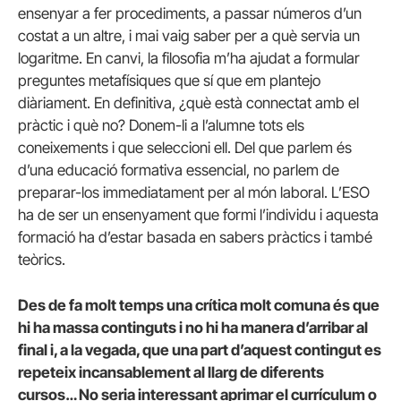
ensenyar a fer procediments, a passar números d’un
costat a un altre, i mai vaig saber per a què servia un
logaritme. En canvi, la filosofia m’ha ajudat a formular
preguntes metafísiques que sí que em plantejo
diàriament. En definitiva, ¿què està connectat amb el
pràctic i què no? Donem-li a l’alumne tots els
coneixements i que seleccioni ell. Del que parlem és
d’una educació formativa essencial, no parlem de
preparar-los immediatament per al món laboral. L’ESO
ha de ser un ensenyament que formi l’individu i aquesta
formació ha d’estar basada en sabers pràctics i també
teòrics.
Des de fa molt temps una crítica molt comuna és que
hi ha massa continguts i no hi ha manera d’arribar al
final i, a la vegada, que una part d’aquest contingut es
repeteix incansablement al llarg de diferents
cursos… No seria interessant aprimar el currículum o