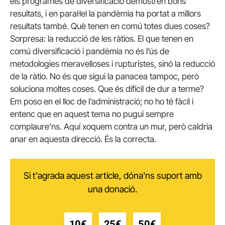
els programes de diversificació demostren bons
resultats, i en paral·lel la pandèmia ha portat a millors
resultats també. Què tenen en comú totes dues coses?
Sorpresa: la reducció de les ràtios. El que tenen en
comú diversificació i pandèmia no és l’ús de
metodologies meravelloses i rupturistes, sinó la reducció
de la ràtio. No és que sigui la panacea tampoc, però
soluciona moltes coses. Que és difícil de dur a terme?
Em poso en el lloc de l’administració; no ho té fàcil i
entenc que en aquest tema no pugui sempre
complaure’ns. Aquí xoquem contra un mur, però caldria
anar en aquesta direcció. És la correcta.
Si t'agrada aquest article, dóna'ns suport amb
una donació.
10€
25€
50€