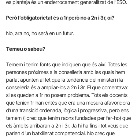
es planteja és un enderrocament generalitzat de l’ESO.
Però l’obligatorietat és a 1r però no a 2n i 3r, oi?
No, ara no, ho serà en un futur.
Temeu o sabeu?
Temem i tenim fonts que indiquen que és així. Totes les
persones pròximes a la conselleria amb les quals hem
parlat apunten al fet que la tendència del ministeri i la
conselleria és a ampliar-los a 2n i 3r. El que comentava:
si es queden a 1r no posem problema. Tots els docents
que tenien 1r han entès que era una mesura afavoridora
d’una transició ordenada, lògica i progressiva, però ens
temem (i crec que tenim raons fundades per fer-ho) que
els àmbits arribaran a 2n i 3r. Ja hi ha fins i tot veus que
parlen d’un batxillerat competencial. No crec que