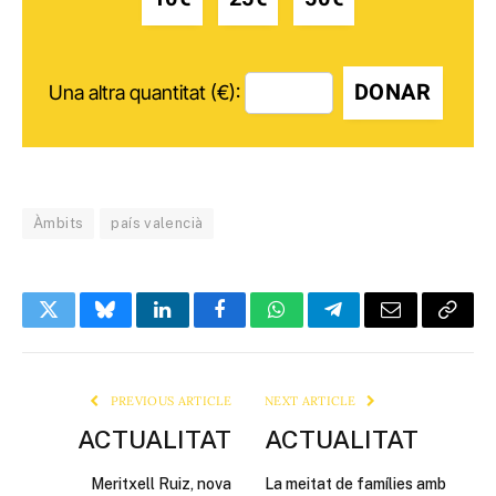
DONAR
Una altra quantitat (€):
Àmbits
país valencià
Twitter
Bluesky
LinkedIn
Facebook
WhatsApp
Telegram
Email
Copy
Link
PREVIOUS ARTICLE
NEXT ARTICLE
ACTUALITAT
ACTUALITAT
Meritxell Ruiz, nova
La meitat de famílies amb