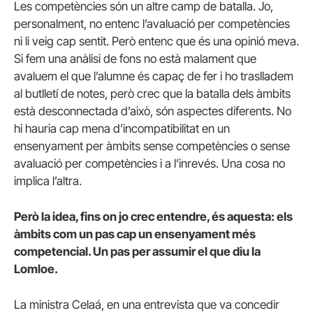
Les competències són un altre camp de batalla. Jo,
personalment, no entenc l’avaluació per competències
ni li veig cap sentit. Però entenc que és una opinió meva.
Si fem una anàlisi de fons no està malament que
avaluem el que l’alumne és capaç de fer i ho traslladem
al butlletí de notes, però crec que la batalla dels àmbits
està desconnectada d’això, són aspectes diferents. No
hi hauria cap mena d’incompatibilitat en un
ensenyament per àmbits sense competències o sense
avaluació per competències i a l’inrevés. Una cosa no
implica l’altra.
Però la idea, fins on jo crec entendre, és aquesta: els
àmbits com un pas cap un ensenyament més
competencial. Un pas per assumir el que diu la
Lomloe.
La ministra Celaá, en una entrevista que va concedir