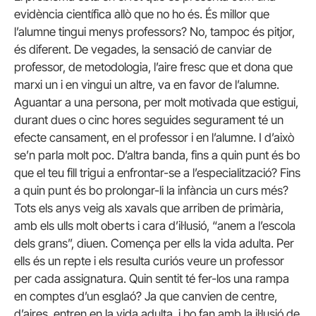
evidència científica allò que no ho és. És millor que
l’alumne tingui menys professors? No, tampoc és pitjor,
és diferent. De vegades, la sensació de canviar de
professor, de metodologia, l’aire fresc que et dona que
marxi un i en vingui un altre, va en favor de l’alumne.
Aguantar a una persona, per molt motivada que estigui,
durant dues o cinc hores seguides segurament té un
efecte cansament, en el professor i en l’alumne. I d’això
se’n parla molt poc. D’altra banda, fins a quin punt és bo
que el teu fill trigui a enfrontar-se a l’especialització? Fins
a quin punt és bo prolongar-li la infància un curs més?
Tots els anys veig als xavals que arriben de primària,
amb els ulls molt oberts i cara d’il·lusió, “anem a l’escola
dels grans”, diuen. Comença per ells la vida adulta. Per
ells és un repte i els resulta curiós veure un professor
per cada assignatura. Quin sentit té fer-los una rampa
en comptes d’un esglaó? Ja que canvien de centre,
d’aires, entren en la vida adulta, i ho fan amb la il·lusió de