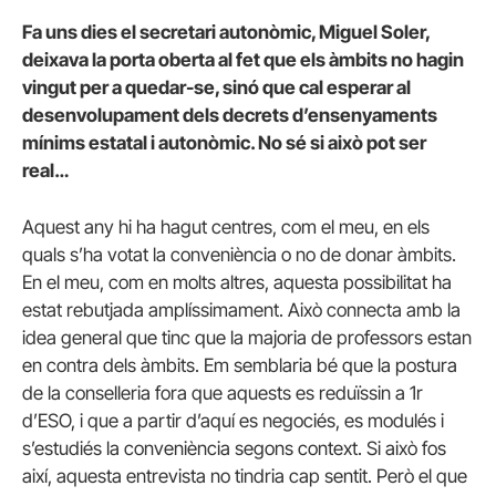
Fa uns dies el secretari autonòmic, Miguel Soler,
deixava la porta oberta al fet que els àmbits no hagin
vingut per a quedar-se, sinó que cal esperar al
desenvolupament dels decrets d’ensenyaments
mínims estatal i autonòmic. No sé si això pot ser
real…
Aquest any hi ha hagut centres, com el meu, en els
quals s’ha votat la conveniència o no de donar àmbits.
En el meu, com en molts altres, aquesta possibilitat ha
estat rebutjada amplíssimament. Això connecta amb la
idea general que tinc que la majoria de professors estan
en contra dels àmbits. Em semblaria bé que la postura
de la conselleria fora que aquests es reduïssin a 1r
d’ESO, i que a partir d’aquí es negociés, es modulés i
s’estudiés la conveniència segons context. Si això fos
així, aquesta entrevista no tindria cap sentit. Però el que