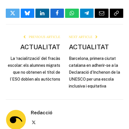
Twitter
Bluesky
LinkedIn
Facebook
WhatsApp
Telegram
Email
Copy
Link
PREVIOUS ARTICLE
NEXT ARTICLE
ACTUALITAT
ACTUALITAT
La ‘racialització’ del fracàs
Barcelona, primera ciutat
escolar: els alumnes migrats
catalana en adherir-se a la
que no obtenen el títol de
Declaració d’Inchenon de la
l’ESO doblen als autòctons
UNESCO per una escola
inclusiva i equitativa
Redacció
X
(Twitter)