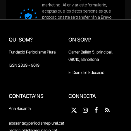
QUI SOM?
ON SOM?
Fundació Periodisme Plural
Carrer Bailén 5, principal.
08010, Barcelona
ISSN 2339 - 9619
El Diari de l'Educació
CONTACTA'NS
CONNECTA
Ana Basanta
X
Instagram
Facebook
RSS
(Twitter)
abasanta@periodismeplural.cat
redaccio@diarieducacio.cat