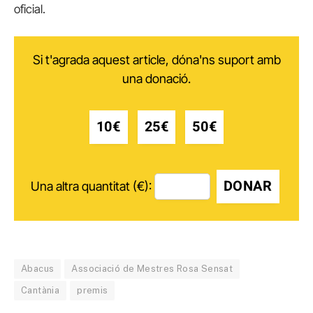
oficial.
Si t'agrada aquest article, dóna'ns suport amb
una donació.
10€
25€
50€
DONAR
Una altra quantitat (€):
Abacus
Associació de Mestres Rosa Sensat
Cantània
premis