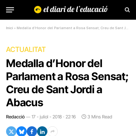
Inici
»
Medalla d’Honor del Parlament a Rosa Sensat; Creu de Sant Jordi a Abacus
ACTUALITAT
Medalla d’Honor del
Parlament a Rosa Sensat;
Creu de Sant Jordi a
Abacus
Redacció
17 - juliol - 2018 · 22:16
3 Mins Read