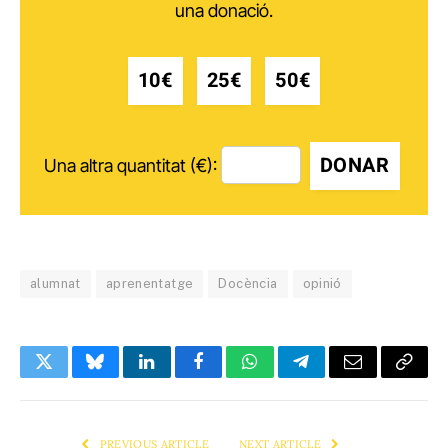
una donació.
10€
25€
50€
DONAR
Una altra quantitat (€):
alumnat
aprenentatge
Docència
opinió
Twitter
Bluesky
LinkedIn
Facebook
WhatsApp
Telegram
Email
Copy
Link
PREVIOUS ARTICLE
NEXT ARTICLE