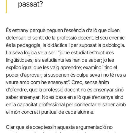
passat?
És estrany perquè neguen l’essència d’allò que diuen
defensar: el sentit de la professió docent. El seu enemic
és la pedagogia, la didàctica i per suposat la psicologia.
La seva lògica ve a ser: “jo he estudiat estructures
lingüístiques; els estudiants les han de saber; jo les
explico igual que les vaig aprendre; examino i tinc el
poder d’aprovar; si suspenen és culpa seva i no té res a
veure amb com he ensenyat”. Crec, sense ànim
d’ofendre, que la professió docent no és ensenyar sinó
saber ensenyar. No es basa en allò que s’ensenya sinó
en la capacitat professional per connectar el saber amb
el món concret i puntual de cada alumne.
Clar que si acceptessin aquesta argumentació no