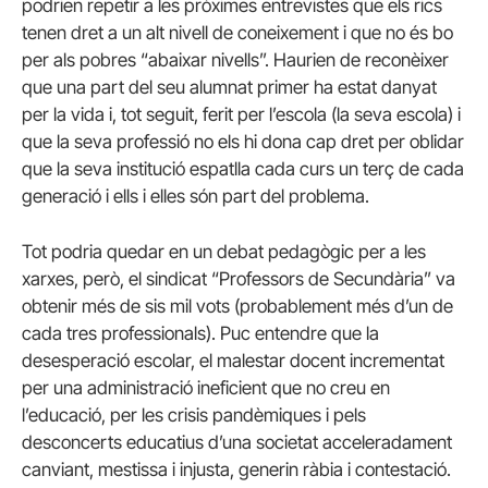
podrien repetir a les pròximes entrevistes que els rics
tenen dret a un alt nivell de coneixement i que no és bo
per als pobres “abaixar nivells”. Haurien de reconèixer
que una part del seu alumnat primer ha estat danyat
per la vida i, tot seguit, ferit per l’escola (la seva escola) i
que la seva professió no els hi dona cap dret per oblidar
que la seva institució espatlla cada curs un terç de cada
generació i ells i elles són part del problema.
Tot podria quedar en un debat pedagògic per a les
xarxes, però, el sindicat “Professors de Secundària” va
obtenir més de sis mil vots (probablement més d’un de
cada tres professionals). Puc entendre que la
desesperació escolar, el malestar docent incrementat
per una administració ineficient que no creu en
l’educació, per les crisis pandèmiques i pels
desconcerts educatius d’una societat acceleradament
canviant, mestissa i injusta, generin ràbia i contestació.