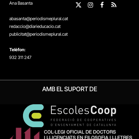
Ana Basanta
X
Instagram
Facebook
RSS
(Twitter)
abasanta@periodismeplural.cat
redaccio@diarieducacio.cat
publicitat@periodismeplural.cat
Telèfon:
932 311 247
AMB EL SUPORT DE