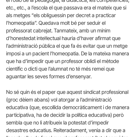
el rotllo de la pedagogia, la didàctica, les competències,
etc., etc., a l’escola el que passava era el mateix que si
als metges “els obliguessin per decret a practicar
l’homeopatia”. Quedava molt bé per seduir el
professorat cabrejat. Tanmateix, amb un mínim
d’honestedat intel·lectual hauria d’haver afirmat que
l’administració pública el que fa és evitar que un metge
imposi a un pacient l’homeopatia. De la mateixa manera
que ha d’impedir que un professor oblidi el mètode
científic o dicti que l’alumnat no té més remei que
aguantar les seves formes d’ensenyar.
No sé quin és el paper que aquest sindicat professional
(groc dèiem abans) vol atorgar a l’administració
educativa (que, escollida democràticament i de manera
participativa, ha de decidir la política educativa) però
sembla que no li atribueix la potestat d’impedir
desastres educatius. Reiteradament, venia a dir que a