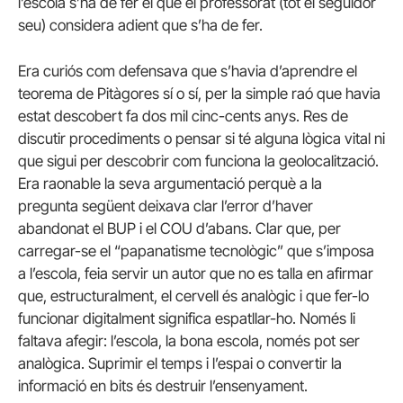
l’escola s’ha de fer el que el professorat (tot el seguidor
seu) considera adient que s’ha de fer.
Era curiós com defensava que s’havia d’aprendre el
teorema de Pitàgores sí o sí, per la simple raó que havia
estat descobert fa dos mil cinc-cents anys. Res de
discutir procediments o pensar si té alguna lògica vital ni
que sigui per descobrir com funciona la geolocalització.
Era raonable la seva argumentació perquè a la
pregunta següent deixava clar l’error d’haver
abandonat el BUP i el COU d’abans. Clar que, per
carregar-se el “papanatisme tecnològic” que s’imposa
a l’escola, feia servir un autor que no es talla en afirmar
que, estructuralment, el cervell és analògic i que fer-lo
funcionar digitalment significa espatllar-ho. Només li
faltava afegir: l’escola, la bona escola, només pot ser
analògica. Suprimir el temps i l’espai o convertir la
informació en bits és destruir l’ensenyament.