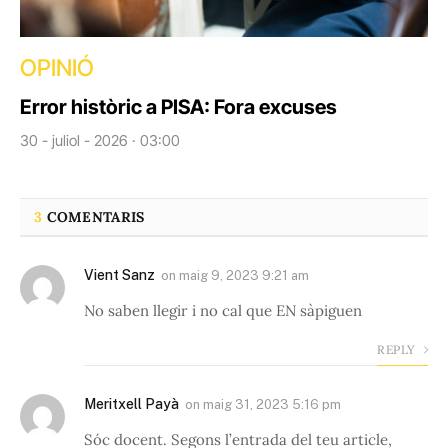
OPINIÓ
Error històric a PISA: Fora excuses
30 - juliol - 2026 · 03:00
3
COMENTARIS
Vient Sanz
on
maig 9, 2023 9:21 am
No saben llegir i no cal que EN sàpiguen
REPLY
Meritxell Payà
on
maig 31, 2023 5:16 pm
Sóc docent. Segons l’entrada del teu article,