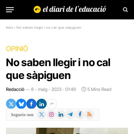
Inici
»
No saben llegir i no cal que sàpiguen
OPINIÓ
No saben llegir i no cal
que sàpiguen
Redacció
8 - maig - 2023 · 01:49
5 Mins Read
X
Instagram
LinkedIn
Telegram
Facebook
RSS
Segueix-nos
(Twitter)