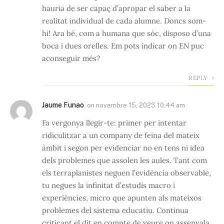
hauria de ser capaç d’apropar el saber a la
realitat individual de cada alumne. Doncs som-
hi! Ara bé, com a humana que sóc, disposo d’una
boca i dues orelles. Em pots indicar on EN puc
aconseguir més?
REPLY
Jaume Funao
on
novembre 15, 2023 10:44 am
Fa vergonya llegir-te: primer per intentar
ridiculitzar a un company de feina del mateix
àmbit i segon per evidenciar no en tens ni idea
dels problemes que assolen les aules. Tant com
els terraplanistes neguen l’evidència observable,
tu negues la infinitat d’estudis macro i
experiències, micro que apunten als mateixos
problemes del sistema educatiu. Continua
criticant el dit en compte de veure on assenyala.