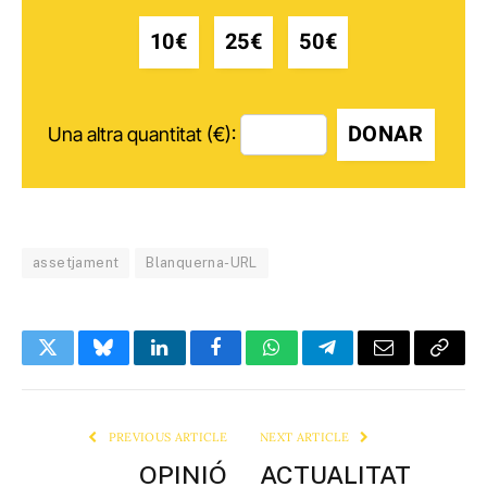
10€
25€
50€
DONAR
Una altra quantitat (€):
assetjament
Blanquerna-URL
Twitter
Bluesky
LinkedIn
Facebook
WhatsApp
Telegram
Email
Copy
Link
PREVIOUS ARTICLE
NEXT ARTICLE
OPINIÓ
ACTUALITAT