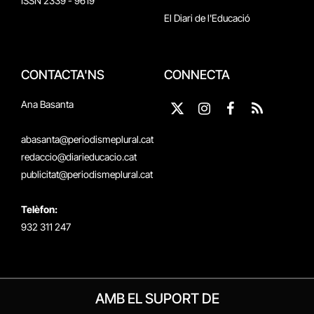
ISSN 2339 - 9619
El Diari de l'Educació
CONTACTA'NS
CONNECTA
Ana Basanta
X
Instagram
Facebook
RSS
(Twitter)
abasanta@periodismeplural.cat
redaccio@diarieducacio.cat
publicitat@periodismeplural.cat
Telèfon:
932 311 247
AMB EL SUPORT DE