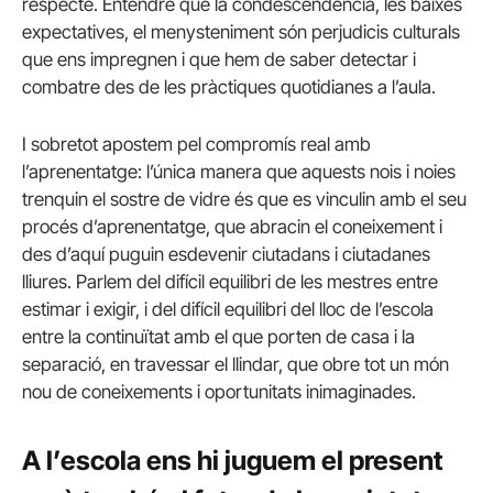
respecte. Entendre que la condescendència, les baixes
expectatives, el menysteniment són perjudicis culturals
que ens impregnen i que hem de saber detectar i
combatre des de les pràctiques quotidianes a l’aula.
I sobretot apostem pel compromís real amb
l’aprenentatge: l’única manera que aquests nois i noies
trenquin el sostre de vidre és que es vinculin amb el seu
procés d’aprenentatge, que abracin el coneixement i
des d’aquí puguin esdevenir ciutadans i ciutadanes
lliures. Parlem del difícil equilibri de les mestres entre
estimar i exigir, i del difícil equilibri del lloc de l’escola
entre la continuïtat amb el que porten de casa i la
separació, en travessar el llindar, que obre tot un món
nou de coneixements i oportunitats inimaginades.
A l’escola ens hi juguem el present