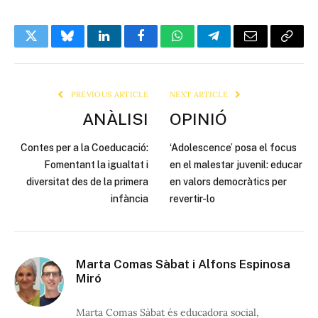
Twitter
Bluesky
LinkedIn
Facebook
WhatsApp
Telegram
Email
Copy
Link
PREVIOUS ARTICLE
NEXT ARTICLE
ANÀLISI
OPINIÓ
Contes per a la Coeducació:
‘Adolescence’ posa el focus
Fomentant la igualtat i
en el malestar juvenil: educar
diversitat des de la primera
en valors democràtics per
infància
revertir-lo
Marta Comas Sàbat i Alfons Espinosa
Miró
Marta Comas Sàbat és educadora social,