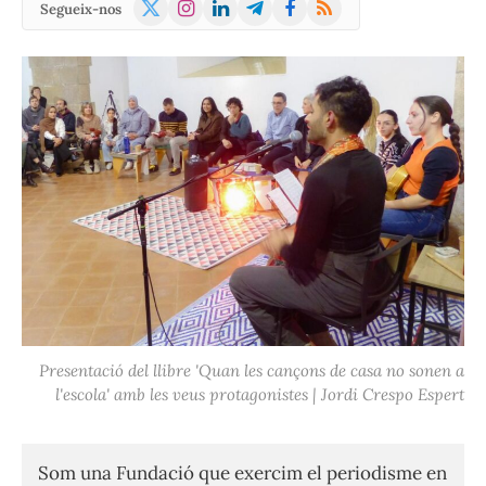
X
Instagram
LinkedIn
Telegram
Facebook
RSS
Segueix-nos
(Twitter)
Presentació del llibre 'Quan les cançons de casa no sonen a
l'escola' amb les veus protagonistes | Jordi Crespo Espert
Som una Fundació que exercim el periodisme en