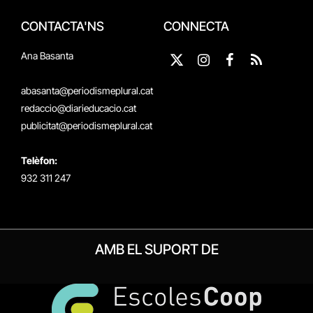
CONTACTA'NS
CONNECTA
Ana Basanta
X
Instagram
Facebook
RSS
(Twitter)
abasanta@periodismeplural.cat
redaccio@diarieducacio.cat
publicitat@periodismeplural.cat
Telèfon:
932 311 247
AMB EL SUPORT DE