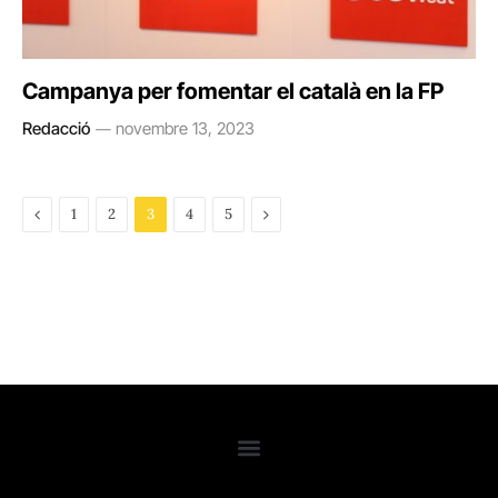
Campanya per fomentar el català en la FP
Redacció
novembre 13, 2023
Previous
Next
1
2
3
4
5