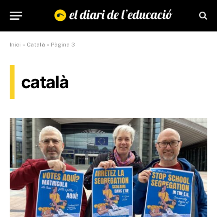
Inici
»
Català
»
Pàgina 3
català