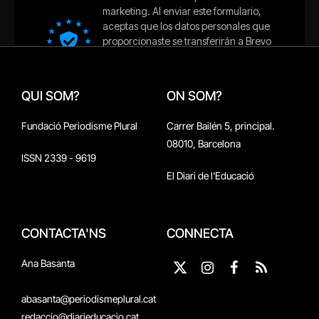
QUI SOM?
ON SOM?
Fundació Periodisme Plural
Carrer Bailén 5, principal.
08010, Barcelona
ISSN 2339 - 9619
El Diari de l'Educació
CONTACTA'NS
CONNECTA
Ana Basanta
X
Instagram
Facebook
RSS
(Twitter)
abasanta@periodismeplural.cat
redaccio@diarieducacio.cat