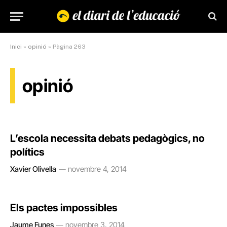
Inici
»
opinió
»
Pàgina 263
opinió
L’escola necessita debats pedagògics, no
polítics
Xavier Olivella
novembre 4, 2014
Els pactes impossibles
Jaume Funes
novembre 3, 2014