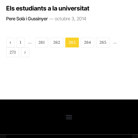
Els estudiants a la universitat
Pere Solà i Gussinyer
octubre 3, 2014
Previous
…
…
1
261
262
263
264
265
Next
273