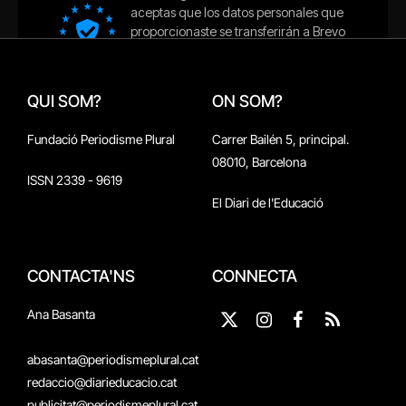
QUI SOM?
ON SOM?
Fundació Periodisme Plural
Carrer Bailén 5, principal.
08010, Barcelona
ISSN 2339 - 9619
El Diari de l'Educació
CONTACTA'NS
CONNECTA
Ana Basanta
X
Instagram
Facebook
RSS
(Twitter)
abasanta@periodismeplural.cat
redaccio@diarieducacio.cat
publicitat@periodismeplural.cat